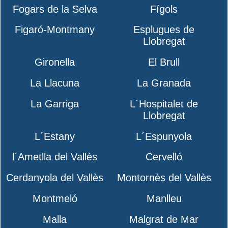
Fogars de la Selva
Fígols
Figaró-Montmany
Esplugues de
Llobregat
Gironella
El Brull
La Llacuna
La Granada
La Garriga
L´Hospitalet de
Llobregat
L´Estany
L´Espunyola
l´Ametlla del Vallès
Cervelló
Cerdanyola del Vallès
Montornès del Vallès
Montmeló
Manlleu
Malla
Malgrat de Mar