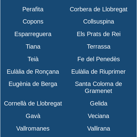
Perafita
Corbera de Llobregat
Copons
Collsuspina
Esparreguera
Els Prats de Rei
Tiana
Terrassa
Teià
Fe del Penedès
Eulàlia de Ronçana
Eulàlia de Riuprimer
Eugènia de Berga
Santa Coloma de
Gramenet
Cornellà de Llobregat
Gelida
Gavà
Veciana
Vallromanes
Vallirana