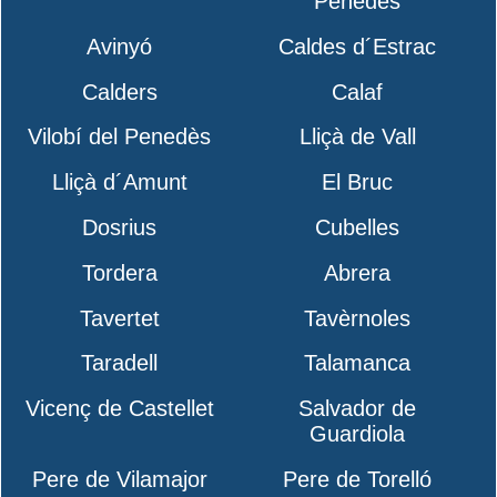
Penedès
Avinyó
Caldes d´Estrac
Calders
Calaf
Vilobí del Penedès
Lliçà de Vall
Lliçà d´Amunt
El Bruc
Dosrius
Cubelles
Tordera
Abrera
Tavertet
Tavèrnoles
Taradell
Talamanca
Vicenç de Castellet
Salvador de
Guardiola
Pere de Vilamajor
Pere de Torelló