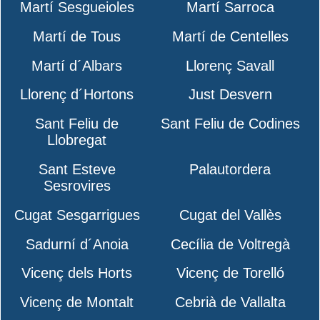
Martí Sesgueioles
Martí Sarroca
Martí de Tous
Martí de Centelles
Martí d´Albars
Llorenç Savall
Llorenç d´Hortons
Just Desvern
Sant Feliu de
Sant Feliu de Codines
Llobregat
Sant Esteve
Palautordera
Sesrovires
Cugat Sesgarrigues
Cugat del Vallès
Sadurní d´Anoia
Cecília de Voltregà
Vicenç dels Horts
Vicenç de Torelló
Vicenç de Montalt
Cebrià de Vallalta