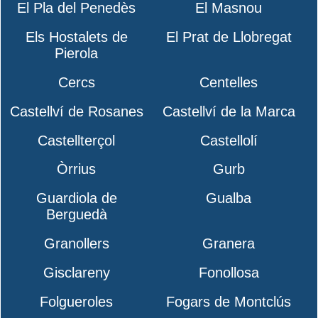
El Pla del Penedès
El Masnou
Els Hostalets de
El Prat de Llobregat
Pierola
Cercs
Centelles
Castellví de Rosanes
Castellví de la Marca
Castellterçol
Castellolí
Òrrius
Gurb
Guardiola de
Gualba
Berguedà
Granollers
Granera
Gisclareny
Fonollosa
Folgueroles
Fogars de Montclús