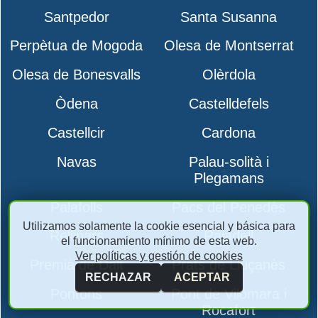
Santpedor
Santa Susanna
Perpètua de Mogoda
Olesa de Montserrat
Olesa de Bonesvalls
Olèrdola
Òdena
Castelldefels
Castellcir
Cardona
Navas
Palau-solità i
Plegamans
Palafolls
Pacs del Penedès
Utilizamos solamente la cookie esencial y básica para
Rellinars
Rajadell
el funcionamiento mínimo de esta web.
Ver políticas y gestión de cookies
Premià de Dalt
Prats de Lluçanès
RECHAZAR
ACEPTAR
Pontons
Pont de Vilomara i
Rocafort