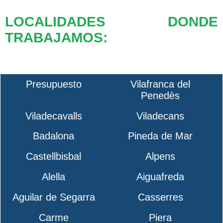
LOCALIDADES DONDE
TRABAJAMOS:
Presupuesto
Vilafranca del
Penedès
Viladecavalls
Viladecans
Badalona
Pineda de Mar
Castellbisbal
Alpens
Alella
Aiguafreda
Aguilar de Segarra
Casserres
Carme
Piera