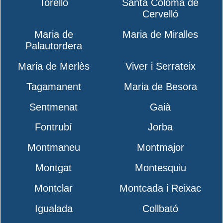
Torelló
Santa Coloma de
Cervelló
Maria de
Maria de Miralles
Palautordera
Maria de Merlès
Viver i Serrateix
Tagamanent
Maria de Besora
Sentmenat
Gaià
Fontrubí
Jorba
Montmaneu
Montmajor
Montgat
Montesquiu
Montclar
Montcada i Reixac
Igualada
Collbató