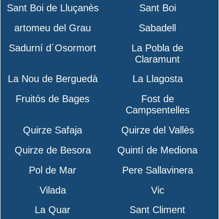
Sant Boi de Lluçanès
Sant Boi
artomeu del Grau
Sabadell
Sadurní d´Osormort
La Pobla de
Claramunt
La Nou de Berguedà
La Llagosta
Fruitós de Bages
Fost de
Campsentelles
Quirze Safaja
Quirze del Vallès
Quirze de Besora
Quintí de Mediona
Pol de Mar
Pere Sallavinera
Vilada
Vic
La Quar
Sant Climent