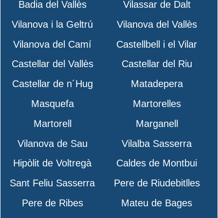
Badia del Vallès
Vilassar de Dalt
Vilanova i la Geltrú
Vilanova del Vallès
Vilanova del Camí
Castellbell i el Vilar
Castellar del Vallès
Castellar del Riu
Castellar de n´Hug
Matadepera
Masquefa
Martorelles
Martorell
Marganell
Vilanova de Sau
Vilalba Sasserra
Hipòlit de Voltregà
Caldes de Montbui
Sant Feliu Sasserra
Pere de Riudebitlles
Pere de Ribes
Mateu de Bages