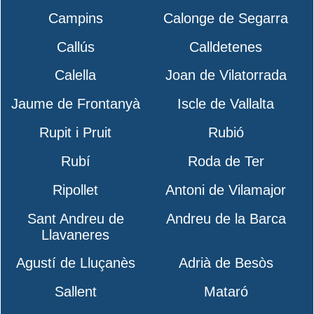
Campins
Calonge de Segarra
Callús
Calldetenes
Calella
Joan de Vilatorrada
Jaume de Frontanyà
Iscle de Vallalta
Rupit i Pruit
Rubió
Rubí
Roda de Ter
Ripollet
Antoni de Vilamajor
Sant Andreu de
Andreu de la Barca
Llavaneres
Agustí de Lluçanès
Adrià de Besòs
Sallent
Mataró