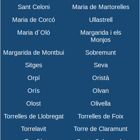
Sant Celoni
Maria de Martorelles
Maria de Corcó
Ullastrell
Maria d´Oló
Margarida i els
Monjos
Margarida de Montbui
Sobremunt
Sitges
Seva
Orpí
Oristà
Orís
Olvan
Olost
Olivella
Torrelles de Llobregat
Torrelles de Foix
Torrelavit
Torre de Claramunt