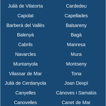
Julià de Vilatorta
Cardedeu
Capolat
Capellades
Barberà del Vallès
Balsareny
Balenyà
Bagà
Cabrils
Manresa
Navarcles
Mura
Muntanyola
Montseny
Vilassar de Mar
Tona
Julià de Cerdanyola
Joan Despí
Canyelles
Cànoves i Samalús
Canovelles
Canet de Mar