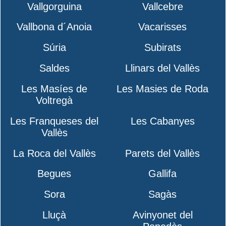
Vallgorguina
Vallcebre
Vallbona d´Anoia
Vacarisses
Súria
Subirats
Saldes
Llinars del Vallès
Les Masíes de
Les Masies de Roda
Voltregà
Les Franqueses del
Les Cabanyes
Vallès
La Roca del Vallès
Parets del Vallès
Begues
Gallifa
Sora
Sagàs
Lluçà
Avinyonet del