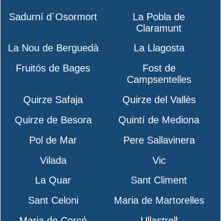
Sadurní d´Osormort
La Pobla de
Claramunt
La Nou de Berguedà
La Llagosta
Fruitós de Bages
Fost de
Campsentelles
Quirze Safaja
Quirze del Vallès
Quirze de Besora
Quintí de Mediona
Pol de Mar
Pere Sallavinera
Vilada
Vic
La Quar
Sant Climent
Sant Celoni
Maria de Martorelles
Maria de Corcó
Ullastrell