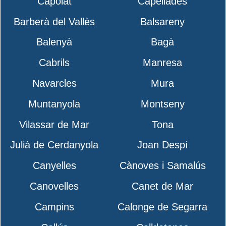
Capolat
Capellades
Barberà del Vallès
Balsareny
Balenyà
Bagà
Cabrils
Manresa
Navarcles
Mura
Muntanyola
Montseny
Vilassar de Mar
Tona
Julià de Cerdanyola
Joan Despí
Canyelles
Cànoves i Samalús
Canovelles
Canet de Mar
Campins
Calonge de Segarra