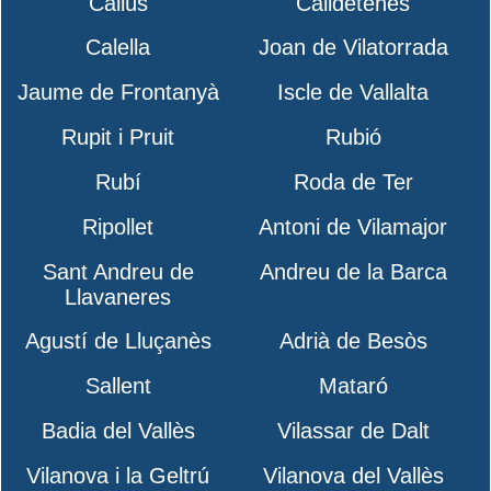
Callús
Calldetenes
Calella
Joan de Vilatorrada
Jaume de Frontanyà
Iscle de Vallalta
Rupit i Pruit
Rubió
Rubí
Roda de Ter
Ripollet
Antoni de Vilamajor
Sant Andreu de
Andreu de la Barca
Llavaneres
Agustí de Lluçanès
Adrià de Besòs
Sallent
Mataró
Badia del Vallès
Vilassar de Dalt
Vilanova i la Geltrú
Vilanova del Vallès