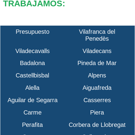
TRABAJAMOS:
Presupuesto
Vilafranca del
Penedès
Viladecavalls
Viladecans
Badalona
Pineda de Mar
Castellbisbal
Alpens
Alella
Aiguafreda
Aguilar de Segarra
Casserres
Carme
Piera
Perafita
Corbera de Llobregat