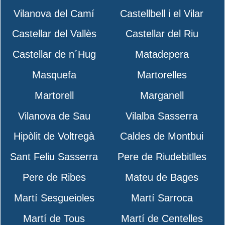
Vilanova del Camí
Castellbell i el Vilar
Castellar del Vallès
Castellar del Riu
Castellar de n´Hug
Matadepera
Masquefa
Martorelles
Martorell
Marganell
Vilanova de Sau
Vilalba Sasserra
Hipòlit de Voltregà
Caldes de Montbui
Sant Feliu Sasserra
Pere de Riudebitlles
Pere de Ribes
Mateu de Bages
Martí Sesgueioles
Martí Sarroca
Martí de Tous
Martí de Centelles