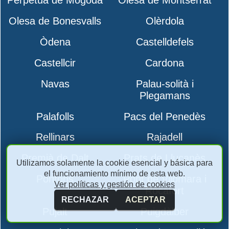
Perpètua de Mogoda
Olesa de Montserrat
Olesa de Bonesvalls
Olèrdola
Òdena
Castelldefels
Castellcir
Cardona
Navas
Palau-solità i
Plegamans
Palafolls
Pacs del Penedès
Rellinars
Rajadell
Premià de Dalt
Prats de Lluçanès
Utilizamos solamente la cookie esencial y básica para
el funcionamiento mínimo de esta web.
Pontons
Pont de Vilomara i
Ver políticas y gestión de cookies
Rocafort
RECHAZAR
ACEPTAR
Pujalt
Puigdàlber