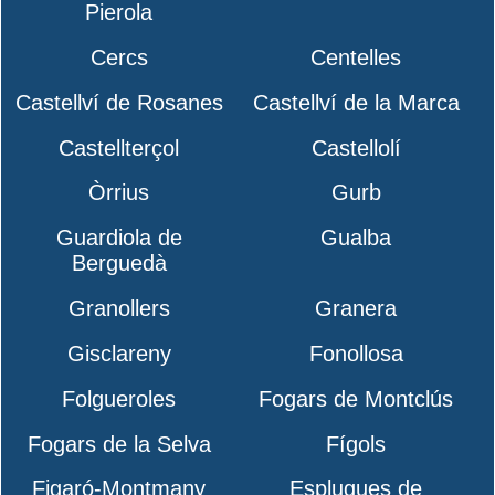
Pierola
Cercs
Centelles
Castellví de Rosanes
Castellví de la Marca
Castellterçol
Castellolí
Òrrius
Gurb
Guardiola de
Gualba
Berguedà
Granollers
Granera
Gisclareny
Fonollosa
Folgueroles
Fogars de Montclús
Fogars de la Selva
Fígols
Figaró-Montmany
Esplugues de