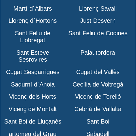
Martí d´Albars
Llorenç Savall
Llorenç d´Hortons
Just Desvern
Sant Feliu de
Sant Feliu de Codines
Llobregat
Sant Esteve
Palautordera
Sesrovires
Cugat Sesgarrigues
Cugat del Vallès
Sadurní d´Anoia
Cecília de Voltregà
Vicenç dels Horts
Vicenç de Torelló
Vicenç de Montalt
Cebrià de Vallalta
Sant Boi de Lluçanès
Sant Boi
artomeu del Grau
Sabadell