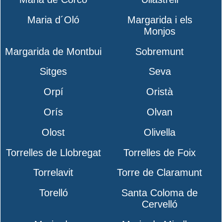
Maria d´Oló
Margarida i els
Monjos
Margarida de Montbui
Sobremunt
Sitges
Seva
Orpí
Oristà
Orís
Olvan
Olost
Olivella
Torrelles de Llobregat
Torrelles de Foix
Torrelavit
Torre de Claramunt
Torelló
Santa Coloma de
Cervelló