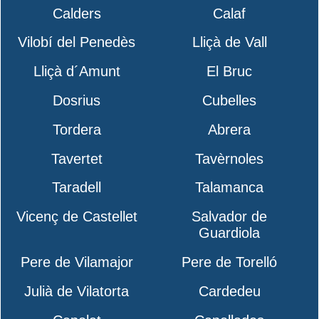
Calders
Calaf
Vilobí del Penedès
Lliçà de Vall
Lliçà d´Amunt
El Bruc
Dosrius
Cubelles
Tordera
Abrera
Tavertet
Tavèrnoles
Taradell
Talamanca
Vicenç de Castellet
Salvador de
Guardiola
Pere de Vilamajor
Pere de Torelló
Julià de Vilatorta
Cardedeu