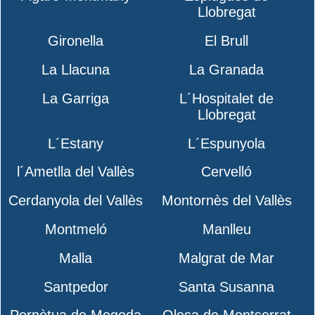
Llobregat
Gironella
El Brull
La Llacuna
La Granada
La Garriga
L´Hospitalet de
Llobregat
L´Estany
L´Espunyola
l´Ametlla del Vallès
Cervelló
Cerdanyola del Vallès
Montornès del Vallès
Montmeló
Manlleu
Malla
Malgrat de Mar
Santpedor
Santa Susanna