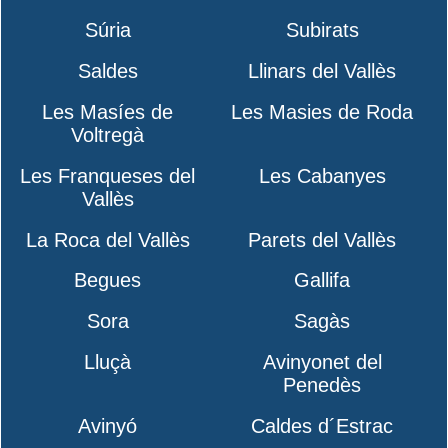
Súria
Subirats
Saldes
Llinars del Vallès
Les Masíes de
Les Masies de Roda
Voltregà
Les Franqueses del
Les Cabanyes
Vallès
La Roca del Vallès
Parets del Vallès
Begues
Gallifa
Sora
Sagàs
Lluçà
Avinyonet del
Penedès
Avinyó
Caldes d´Estrac