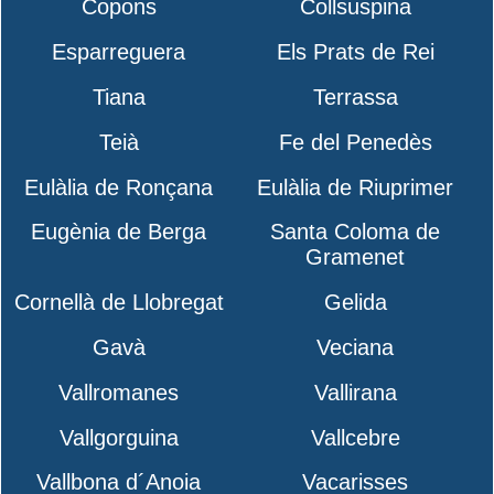
Copons
Collsuspina
Esparreguera
Els Prats de Rei
Tiana
Terrassa
Teià
Fe del Penedès
Eulàlia de Ronçana
Eulàlia de Riuprimer
Eugènia de Berga
Santa Coloma de
Gramenet
Cornellà de Llobregat
Gelida
Gavà
Veciana
Vallromanes
Vallirana
Vallgorguina
Vallcebre
Vallbona d´Anoia
Vacarisses