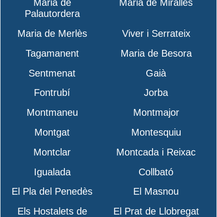
Maria de
Maria de Miralles
Palautordera
Maria de Merlès
Viver i Serrateix
Tagamanent
Maria de Besora
Sentmenat
Gaià
Fontrubí
Jorba
Montmaneu
Montmajor
Montgat
Montesquiu
Montclar
Montcada i Reixac
Igualada
Collbató
El Pla del Penedès
El Masnou
Els Hostalets de
El Prat de Llobregat