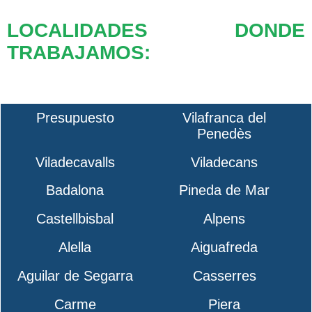
LOCALIDADES DONDE
TRABAJAMOS:
Presupuesto
Vilafranca del
Penedès
Viladecavalls
Viladecans
Badalona
Pineda de Mar
Castellbisbal
Alpens
Alella
Aiguafreda
Aguilar de Segarra
Casserres
Carme
Piera