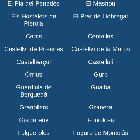
El Pla del Penedès
El Masnou
Els Hostalets de
El Prat de Llobregat
Pierola
Cercs
Centelles
Castellví de Rosanes
Castellví de la Marca
Castellterçol
Castellolí
Òrrius
Gurb
Guardiola de
Gualba
Berguedà
Granollers
Granera
Gisclareny
Fonollosa
Folgueroles
Fogars de Montclús