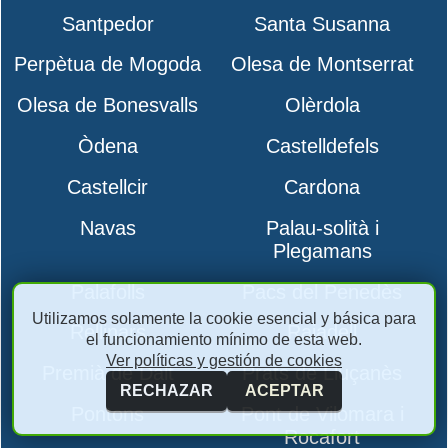
Santpedor
Santa Susanna
Perpètua de Mogoda
Olesa de Montserrat
Olesa de Bonesvalls
Olèrdola
Òdena
Castelldefels
Castellcir
Cardona
Navas
Palau-solità i
Plegamans
Palafolls
Pacs del Penedès
Utilizamos solamente la cookie esencial y básica para
Rellinars
Rajadell
el funcionamiento mínimo de esta web.
Ver políticas y gestión de cookies
Premià de Dalt
Prats de Lluçanès
RECHAZAR
ACEPTAR
Pontons
Pont de Vilomara i
Rocafort