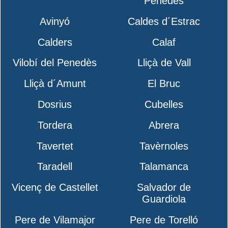
Penedès
Avinyó
Caldes d´Estrac
Calders
Calaf
Vilobí del Penedès
Lliçà de Vall
Lliçà d´Amunt
El Bruc
Dosrius
Cubelles
Tordera
Abrera
Tavertet
Tavèrnoles
Taradell
Talamanca
Vicenç de Castellet
Salvador de
Guardiola
Pere de Vilamajor
Pere de Torelló