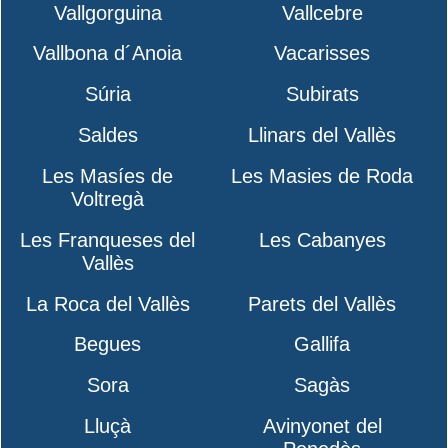
Vallgorguina
Vallcebre
Vallbona d´Anoia
Vacarisses
Súria
Subirats
Saldes
Llinars del Vallès
Les Masíes de
Les Masies de Roda
Voltregà
Les Franqueses del
Les Cabanyes
Vallès
La Roca del Vallès
Parets del Vallès
Begues
Gallifa
Sora
Sagàs
Lluçà
Avinyonet del