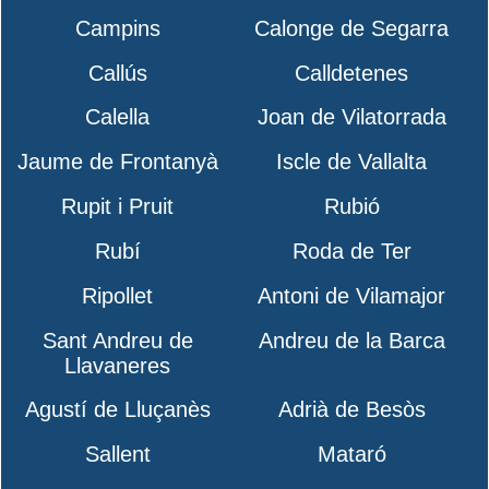
Campins
Calonge de Segarra
Callús
Calldetenes
Calella
Joan de Vilatorrada
Jaume de Frontanyà
Iscle de Vallalta
Rupit i Pruit
Rubió
Rubí
Roda de Ter
Ripollet
Antoni de Vilamajor
Sant Andreu de
Andreu de la Barca
Llavaneres
Agustí de Lluçanès
Adrià de Besòs
Sallent
Mataró