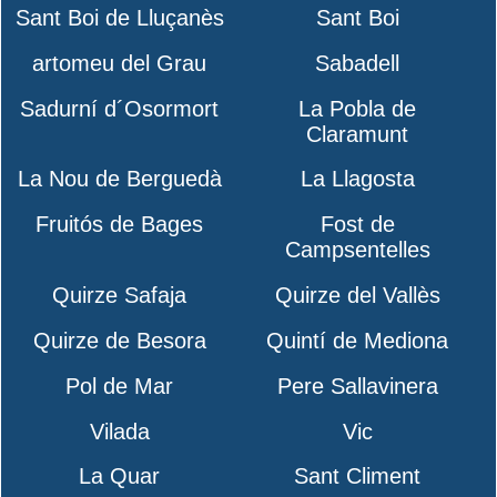
Sant Boi de Lluçanès
Sant Boi
artomeu del Grau
Sabadell
Sadurní d´Osormort
La Pobla de
Claramunt
La Nou de Berguedà
La Llagosta
Fruitós de Bages
Fost de
Campsentelles
Quirze Safaja
Quirze del Vallès
Quirze de Besora
Quintí de Mediona
Pol de Mar
Pere Sallavinera
Vilada
Vic
La Quar
Sant Climent