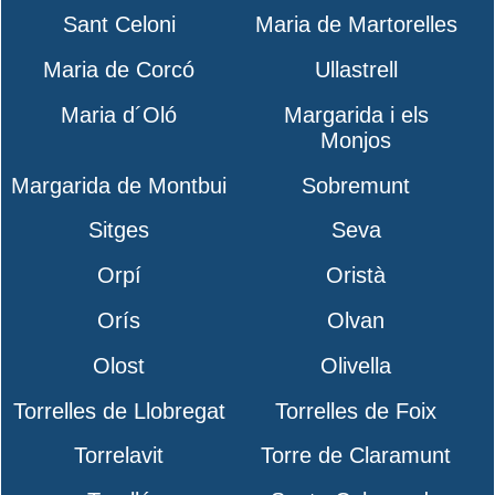
Sant Celoni
Maria de Martorelles
Maria de Corcó
Ullastrell
Maria d´Oló
Margarida i els
Monjos
Margarida de Montbui
Sobremunt
Sitges
Seva
Orpí
Oristà
Orís
Olvan
Olost
Olivella
Torrelles de Llobregat
Torrelles de Foix
Torrelavit
Torre de Claramunt