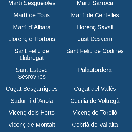
Martí Sesgueioles
Martí Sarroca
Martí de Tous
Martí de Centelles
Martí d´Albars
Llorenç Savall
Llorenç d´Hortons
Just Desvern
Sant Feliu de
Sant Feliu de Codines
Llobregat
Sant Esteve
Palautordera
Sesrovires
Cugat Sesgarrigues
Cugat del Vallès
Sadurní d´Anoia
Cecília de Voltregà
Vicenç dels Horts
Vicenç de Torelló
Vicenç de Montalt
Cebrià de Vallalta