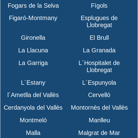
Fogars de la Selva
Fígols
Figaró-Montmany
Esplugues de
Llobregat
Gironella
El Brull
La Llacuna
La Granada
La Garriga
L´Hospitalet de
Llobregat
L´Estany
L´Espunyola
l´Ametlla del Vallès
Cervelló
Cerdanyola del Vallès
Montornès del Vallès
Montmeló
Manlleu
Malla
Malgrat de Mar