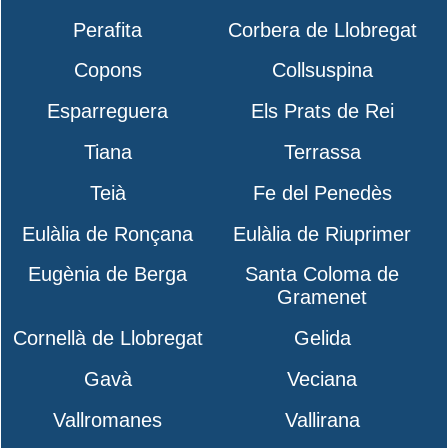
Perafita
Corbera de Llobregat
Copons
Collsuspina
Esparreguera
Els Prats de Rei
Tiana
Terrassa
Teià
Fe del Penedès
Eulàlia de Ronçana
Eulàlia de Riuprimer
Eugènia de Berga
Santa Coloma de
Gramenet
Cornellà de Llobregat
Gelida
Gavà
Veciana
Vallromanes
Vallirana