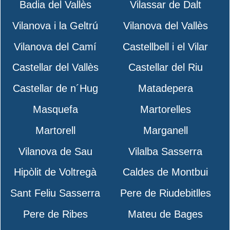
Badia del Vallès
Vilassar de Dalt
Vilanova i la Geltrú
Vilanova del Vallès
Vilanova del Camí
Castellbell i el Vilar
Castellar del Vallès
Castellar del Riu
Castellar de n´Hug
Matadepera
Masquefa
Martorelles
Martorell
Marganell
Vilanova de Sau
Vilalba Sasserra
Hipòlit de Voltregà
Caldes de Montbui
Sant Feliu Sasserra
Pere de Riudebitlles
Pere de Ribes
Mateu de Bages