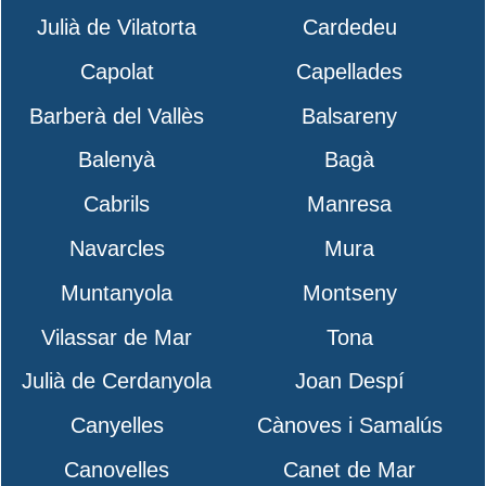
Julià de Vilatorta
Cardedeu
Capolat
Capellades
Barberà del Vallès
Balsareny
Balenyà
Bagà
Cabrils
Manresa
Navarcles
Mura
Muntanyola
Montseny
Vilassar de Mar
Tona
Julià de Cerdanyola
Joan Despí
Canyelles
Cànoves i Samalús
Canovelles
Canet de Mar