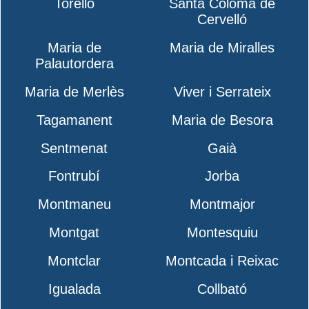
Torelló
Santa Coloma de
Cervelló
Maria de
Maria de Miralles
Palautordera
Maria de Merlès
Viver i Serrateix
Tagamanent
Maria de Besora
Sentmenat
Gaià
Fontrubí
Jorba
Montmaneu
Montmajor
Montgat
Montesquiu
Montclar
Montcada i Reixac
Igualada
Collbató