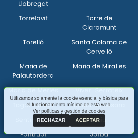
Llobregat
Torrelavit
Torre de
Claramunt
Torelló
Santa Coloma de
Cervelló
Maria de
Maria de Miralles
Palautordera
Maria de Merlès
Viver i Serrateix
Utilizamos solamente la cookie esencial y básica para
Tagamanent
Maria de Besora
el funcionamiento mínimo de esta web.
Ver políticas y gestión de cookies
Sentmenat
Gaià
RECHAZAR
ACEPTAR
Fontrubí
Jorba