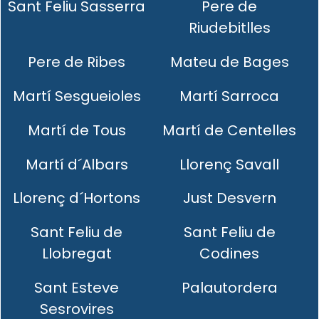
Sant Feliu Sasserra
Pere de
Riudebitlles
Pere de Ribes
Mateu de Bages
Martí Sesgueioles
Martí Sarroca
Martí de Tous
Martí de Centelles
Martí d´Albars
Llorenç Savall
Llorenç d´Hortons
Just Desvern
Sant Feliu de
Sant Feliu de
Llobregat
Codines
Sant Esteve
Palautordera
Sesrovires