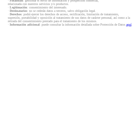
·
Finalidad
: gestionar el envío de información y prospección comercial,
relacionada con nuestros servicios y/o productos.
·
Legitimación
: consentimiento del interesado.
·
Destinatarios
: no se cederán datos a terceros, salvo obligación legal.
·
Derechos
: podrá ejercer los derechos de acceso, rectificación, limitación de tratamiento,
supresión, portabilidad y oposición al tratamiento de sus datos de carácter personal, así como a la
retirada del consentimiento prestado para el tratamiento de los mismos.
·
Información adicional
: puede consultar la información detallada sobre Protección de Datos
aquí
.