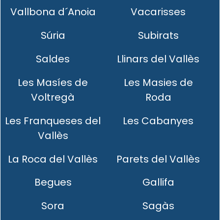
Vallbona d´Anoia
Vacarisses
Súria
Subirats
Saldes
Llinars del Vallès
Les Masíes de
Les Masies de
Voltregà
Roda
Les Franqueses del
Les Cabanyes
Vallès
La Roca del Vallès
Parets del Vallès
Begues
Gallifa
Sora
Sagàs