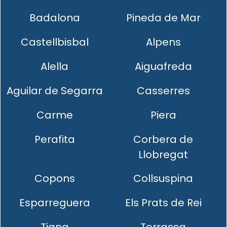
Badalona
Pineda de Mar
Castellbisbal
Alpens
Alella
Aiguafreda
Aguilar de Segarra
Casserres
Carme
Piera
Perafita
Corbera de
Llobregat
Copons
Collsuspina
Esparreguera
Els Prats de Rei
Tiana
Terrassa