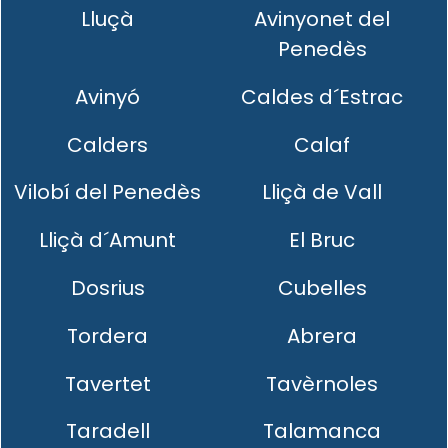
Lluçà
Avinyonet del
Penedès
Avinyó
Caldes d´Estrac
Calders
Calaf
Vilobí del Penedès
Lliçà de Vall
Lliçà d´Amunt
El Bruc
Dosrius
Cubelles
Tordera
Abrera
Tavertet
Tavèrnoles
Taradell
Talamanca