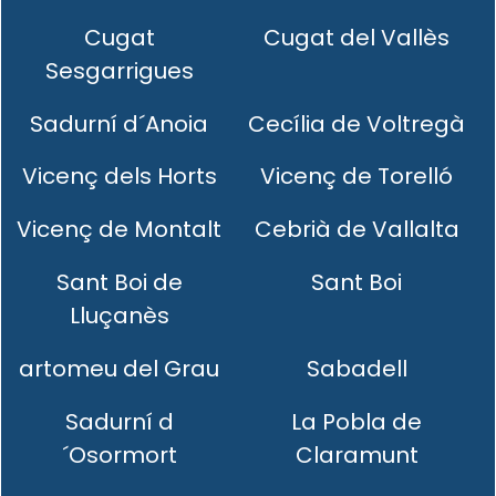
Cugat
Cugat del Vallès
Sesgarrigues
Sadurní d´Anoia
Cecília de Voltregà
Vicenç dels Horts
Vicenç de Torelló
Vicenç de Montalt
Cebrià de Vallalta
Sant Boi de
Sant Boi
Lluçanès
artomeu del Grau
Sabadell
Sadurní d
La Pobla de
´Osormort
Claramunt