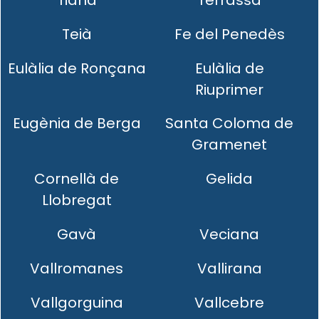
Teià
Fe del Penedès
Eulàlia de Ronçana
Eulàlia de
Riuprimer
Eugènia de Berga
Santa Coloma de
Gramenet
Cornellà de
Gelida
Llobregat
Gavà
Veciana
Vallromanes
Vallirana
Vallgorguina
Vallcebre