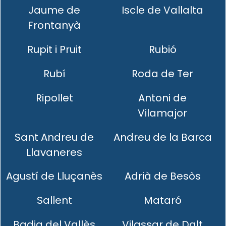
Jaume de
Iscle de Vallalta
Frontanyà
Rupit i Pruit
Rubió
Rubí
Roda de Ter
Ripollet
Antoni de
Vilamajor
Sant Andreu de
Andreu de la Barca
Llavaneres
Agustí de Lluçanès
Adrià de Besòs
Sallent
Mataró
Badia del Vallès
Vilassar de Dalt