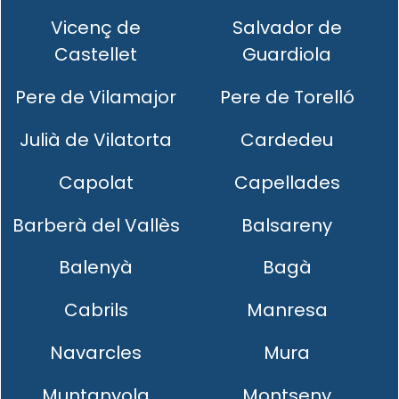
Vicenç de
Salvador de
Castellet
Guardiola
Pere de Vilamajor
Pere de Torelló
Julià de Vilatorta
Cardedeu
Capolat
Capellades
Barberà del Vallès
Balsareny
Balenyà
Bagà
Cabrils
Manresa
Navarcles
Mura
Muntanyola
Montseny