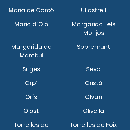
Maria de Corcó
Ullastrell
Maria d´Oló
Margarida i els
Monjos
Margarida de
Sobremunt
Montbui
Sitges
Seva
Orpí
Oristà
Orís
Olvan
Olost
Olivella
Torrelles de
Torrelles de Foix