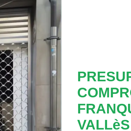
PRESUP
COMPR
FRANQ
VALLèS