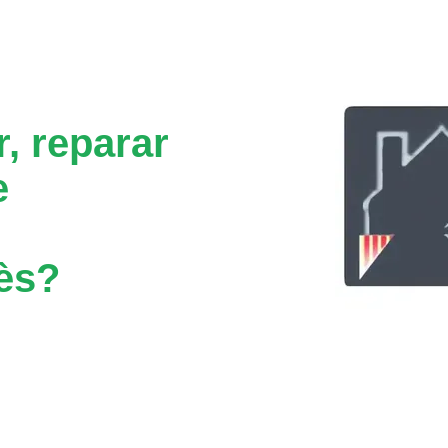
, reparar
e
ès?