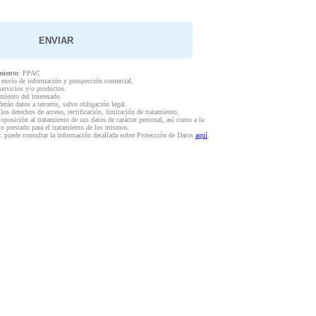
miento
: PPAC
l envío de información y prospección comercial,
servicios y/o productos.
miento del interesado.
derán datos a terceros, salvo obligación legal.
 los derechos de acceso, rectificación, limitación de tratamiento,
 oposición al tratamiento de sus datos de carácter personal, así como a la
to prestado para el tratamiento de los mismos.
: puede consultar la información detallada sobre Protección de Datos
aquí
.