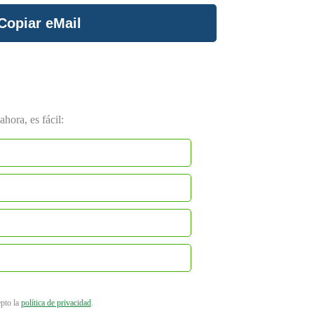
Copiar eMail
hora, es fácil:
epto la
política de privacidad
.