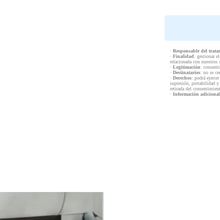
·
Responsable del trata
·
Finalidad
: gestionar e
relacionada con nuestros 
·
Legitimación
: consenti
·
Destinatarios
: no se ce
·
Derechos
: podrá ejercer
supresión, portabilidad y
retirada del consentimien
·
Información adicional