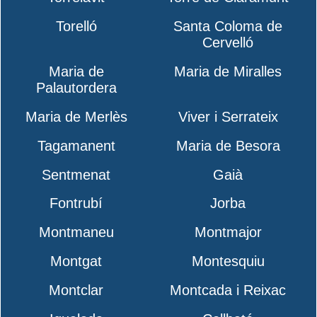
Torelló
Santa Coloma de
Cervelló
Maria de
Maria de Miralles
Palautordera
Maria de Merlès
Viver i Serrateix
Tagamanent
Maria de Besora
Sentmenat
Gaià
Fontrubí
Jorba
Montmaneu
Montmajor
Montgat
Montesquiu
Montclar
Montcada i Reixac