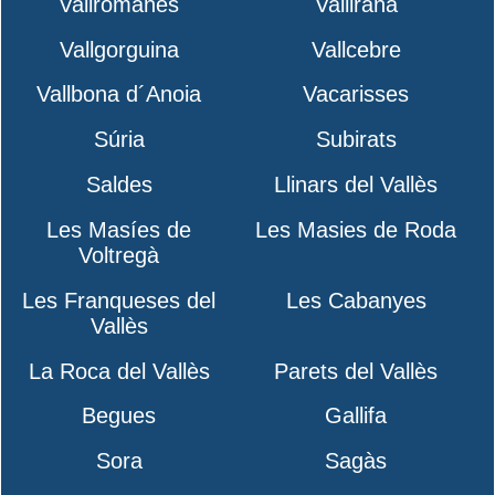
Vallromanes
Vallirana
Vallgorguina
Vallcebre
Vallbona d´Anoia
Vacarisses
Súria
Subirats
Saldes
Llinars del Vallès
Les Masíes de
Les Masies de Roda
Voltregà
Les Franqueses del
Les Cabanyes
Vallès
La Roca del Vallès
Parets del Vallès
Begues
Gallifa
Sora
Sagàs