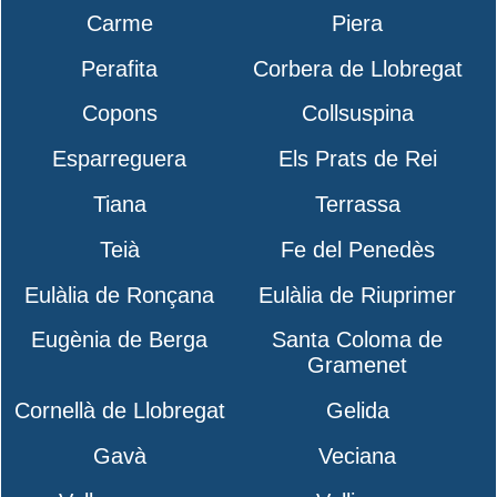
Carme
Piera
Perafita
Corbera de Llobregat
Copons
Collsuspina
Esparreguera
Els Prats de Rei
Tiana
Terrassa
Teià
Fe del Penedès
Eulàlia de Ronçana
Eulàlia de Riuprimer
Eugènia de Berga
Santa Coloma de
Gramenet
Cornellà de Llobregat
Gelida
Gavà
Veciana