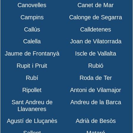
Canovelles
Canet de Mar
Campins
Calonge de Segarra
Callús
Calldetenes
Calella
Joan de Vilatorrada
Jaume de Frontanyà
Iscle de Vallalta
Rupit i Pruit
Rubió
Rubí
Roda de Ter
Ripollet
Antoni de Vilamajor
Sant Andreu de
Andreu de la Barca
Llavaneres
Agustí de Lluçanès
Adrià de Besòs