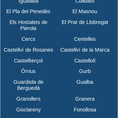
Igualada
Collbató
El Pla del Penedès
El Masnou
Els Hostalets de
El Prat de Llobregat
Pierola
Cercs
Centelles
Castellví de Rosanes
Castellví de la Marca
Castellterçol
Castellolí
Òrrius
Gurb
Guardiola de
Gualba
Berguedà
Granollers
Granera
Gisclareny
Fonollosa