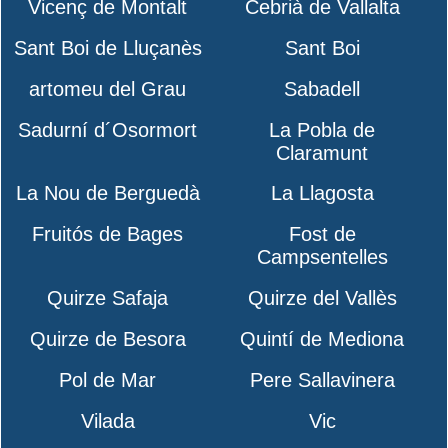
Vicenç de Montalt
Cebrià de Vallalta
Sant Boi de Lluçanès
Sant Boi
artomeu del Grau
Sabadell
Sadurní d´Osormort
La Pobla de
Claramunt
La Nou de Berguedà
La Llagosta
Fruitós de Bages
Fost de
Campsentelles
Quirze Safaja
Quirze del Vallès
Quirze de Besora
Quintí de Mediona
Pol de Mar
Pere Sallavinera
Vilada
Vic