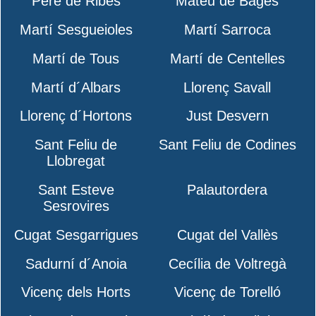
Pere de Ribes
Mateu de Bages
Martí Sesgueioles
Martí Sarroca
Martí de Tous
Martí de Centelles
Martí d´Albars
Llorenç Savall
Llorenç d´Hortons
Just Desvern
Sant Feliu de
Sant Feliu de Codines
Llobregat
Sant Esteve
Palautordera
Sesrovires
Cugat Sesgarrigues
Cugat del Vallès
Sadurní d´Anoia
Cecília de Voltregà
Vicenç dels Horts
Vicenç de Torelló