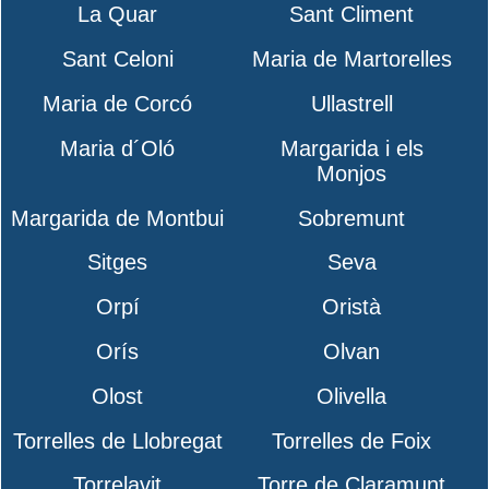
La Quar
Sant Climent
Sant Celoni
Maria de Martorelles
Maria de Corcó
Ullastrell
Maria d´Oló
Margarida i els
Monjos
Margarida de Montbui
Sobremunt
Sitges
Seva
Orpí
Oristà
Orís
Olvan
Olost
Olivella
Torrelles de Llobregat
Torrelles de Foix
Torrelavit
Torre de Claramunt