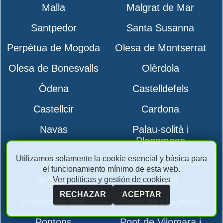
Malla
Malgrat de Mar
Santpedor
Santa Susanna
Perpètua de Mogoda
Olesa de Montserrat
Olesa de Bonesvalls
Olèrdola
Òdena
Castelldefels
Castellcir
Cardona
Navas
Palau-solità i
Plegamans
Utilizamos solamente la cookie esencial y básica para
Palafolls
Pacs del Penedès
el funcionamiento mínimo de esta web.
Ver políticas y gestión de cookies
Rellinars
Rajadell
RECHAZAR
ACEPTAR
Premià de Dalt
Prats de Lluçanès
Pontons
Pont de Vilomara i