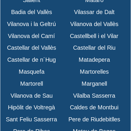
Sallent
Mataró
Badia del Vallès
Vilassar de Dalt
Vilanova i la Geltrú
Vilanova del Vallès
Vilanova del Camí
Castellbell i el Vilar
Castellar del Vallès
Castellar del Riu
Castellar de n´Hug
Matadepera
Masquefa
Martorelles
Martorell
Marganell
Vilanova de Sau
Vilalba Sasserra
Hipòlit de Voltregà
Caldes de Montbui
Sant Feliu Sasserra
Pere de Riudebitlles