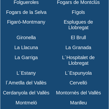
Folgueroles
Fogars de Montclús
Fogars de la Selva
Fígols
Figaró-Montmany
Esplugues de
Llobregat
Gironella
El Brull
La Llacuna
La Granada
La Garriga
L´Hospitalet de
Llobregat
L´Estany
L´Espunyola
l´Ametlla del Vallès
Cervelló
Cerdanyola del Vallès
Montornès del Vallès
Montmeló
Manlleu