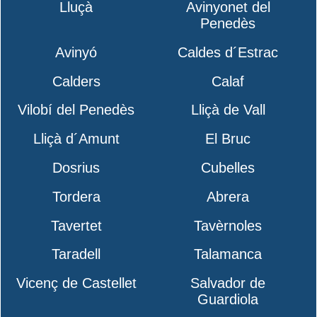
Lluçà
Avinyonet del
Penedès
Avinyó
Caldes d´Estrac
Calders
Calaf
Vilobí del Penedès
Lliçà de Vall
Lliçà d´Amunt
El Bruc
Dosrius
Cubelles
Tordera
Abrera
Tavertet
Tavèrnoles
Taradell
Talamanca
Vicenç de Castellet
Salvador de
Guardiola