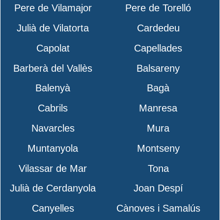
Pere de Vilamajor
Pere de Torelló
Julià de Vilatorta
Cardedeu
Capolat
Capellades
Barberà del Vallès
Balsareny
Balenyà
Bagà
Cabrils
Manresa
Navarcles
Mura
Muntanyola
Montseny
Vilassar de Mar
Tona
Julià de Cerdanyola
Joan Despí
Canyelles
Cànoves i Samalús