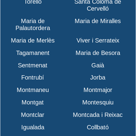
Torelló
Santa Coloma de
Cervelló
Maria de
Maria de Miralles
Palautordera
Maria de Merlès
Viver i Serrateix
Tagamanent
Maria de Besora
Sentmenat
Gaià
Fontrubí
Jorba
Montmaneu
Montmajor
Montgat
Montesquiu
Montclar
Montcada i Reixac
Igualada
Collbató