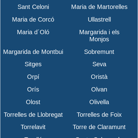
Sant Celoni
Maria de Martorelles
Maria de Corcó
Ullastrell
Maria d´Oló
Margarida i els
Monjos
Margarida de Montbui
Sobremunt
Sitges
Seva
Orpí
Oristà
Orís
Olvan
Olost
Olivella
Torrelles de Llobregat
Torrelles de Foix
Torrelavit
Torre de Claramunt