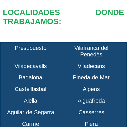
LOCALIDADES DONDE
TRABAJAMOS:
Presupuesto
Vilafranca del
Penedès
Viladecavalls
Viladecans
Badalona
Pineda de Mar
Castellbisbal
Alpens
Alella
Aiguafreda
Aguilar de Segarra
Casserres
Carme
Piera