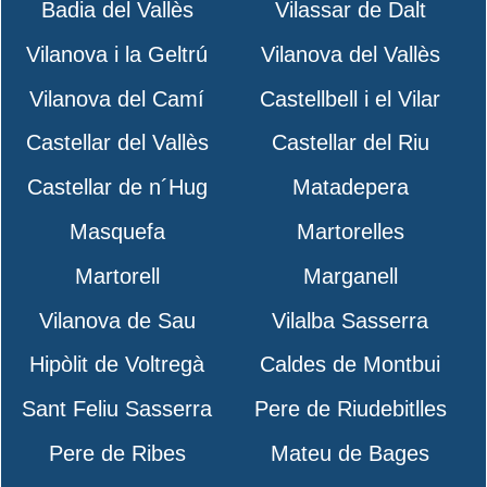
Badia del Vallès
Vilassar de Dalt
Vilanova i la Geltrú
Vilanova del Vallès
Vilanova del Camí
Castellbell i el Vilar
Castellar del Vallès
Castellar del Riu
Castellar de n´Hug
Matadepera
Masquefa
Martorelles
Martorell
Marganell
Vilanova de Sau
Vilalba Sasserra
Hipòlit de Voltregà
Caldes de Montbui
Sant Feliu Sasserra
Pere de Riudebitlles
Pere de Ribes
Mateu de Bages