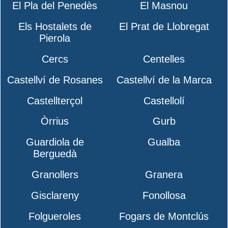
El Pla del Penedès
El Masnou
Els Hostalets de
El Prat de Llobregat
Pierola
Cercs
Centelles
Castellví de Rosanes
Castellví de la Marca
Castellterçol
Castellolí
Òrrius
Gurb
Guardiola de
Gualba
Berguedà
Granollers
Granera
Gisclareny
Fonollosa
Folgueroles
Fogars de Montclús