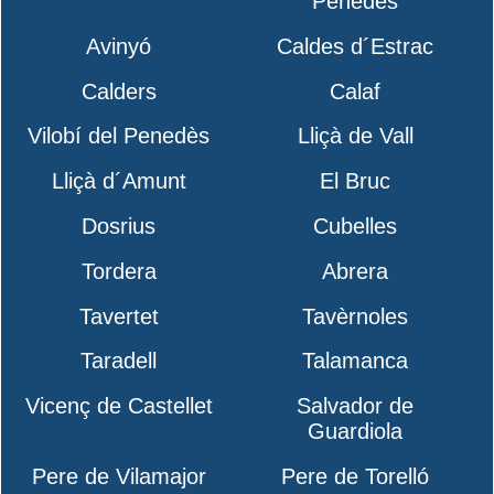
Penedès
Avinyó
Caldes d´Estrac
Calders
Calaf
Vilobí del Penedès
Lliçà de Vall
Lliçà d´Amunt
El Bruc
Dosrius
Cubelles
Tordera
Abrera
Tavertet
Tavèrnoles
Taradell
Talamanca
Vicenç de Castellet
Salvador de
Guardiola
Pere de Vilamajor
Pere de Torelló