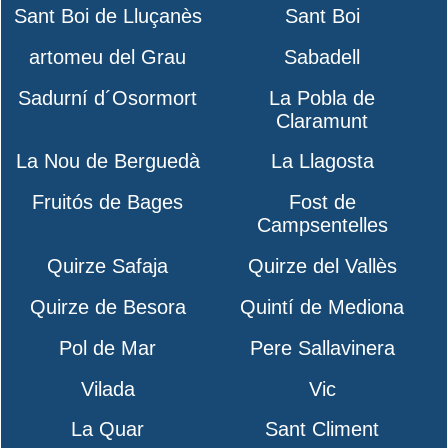
Sant Boi de Lluçanès
Sant Boi
artomeu del Grau
Sabadell
Sadurní d´Osormort
La Pobla de
Claramunt
La Nou de Berguedà
La Llagosta
Fruitós de Bages
Fost de
Campsentelles
Quirze Safaja
Quirze del Vallès
Quirze de Besora
Quintí de Mediona
Pol de Mar
Pere Sallavinera
Vilada
Vic
La Quar
Sant Climent