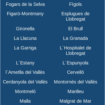
Fogars de la Selva
Fígols
Figaró-Montmany
Esplugues de
Llobregat
Gironella
El Brull
La Llacuna
La Granada
La Garriga
L´Hospitalet de
Llobregat
L´Estany
L´Espunyola
l´Ametlla del Vallès
Cervelló
Cerdanyola del Vallès
Montornès del Vallès
Montmeló
Manlleu
Malla
Malgrat de Mar