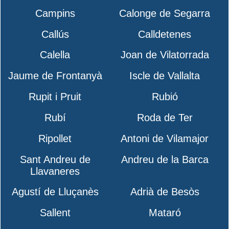
Campins
Calonge de Segarra
Callús
Calldetenes
Calella
Joan de Vilatorrada
Jaume de Frontanyà
Iscle de Vallalta
Rupit i Pruit
Rubió
Rubí
Roda de Ter
Ripollet
Antoni de Vilamajor
Sant Andreu de
Andreu de la Barca
Llavaneres
Agustí de Lluçanès
Adrià de Besòs
Sallent
Mataró