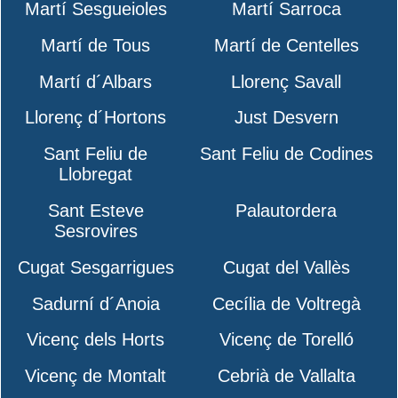
Martí Sesgueioles
Martí Sarroca
Martí de Tous
Martí de Centelles
Martí d´Albars
Llorenç Savall
Llorenç d´Hortons
Just Desvern
Sant Feliu de
Sant Feliu de Codines
Llobregat
Sant Esteve
Palautordera
Sesrovires
Cugat Sesgarrigues
Cugat del Vallès
Sadurní d´Anoia
Cecília de Voltregà
Vicenç dels Horts
Vicenç de Torelló
Vicenç de Montalt
Cebrià de Vallalta