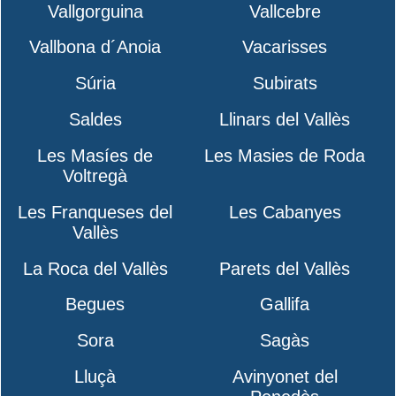
Vallgorguina
Vallcebre
Vallbona d´Anoia
Vacarisses
Súria
Subirats
Saldes
Llinars del Vallès
Les Masíes de
Les Masies de Roda
Voltregà
Les Franqueses del
Les Cabanyes
Vallès
La Roca del Vallès
Parets del Vallès
Begues
Gallifa
Sora
Sagàs
Lluçà
Avinyonet del