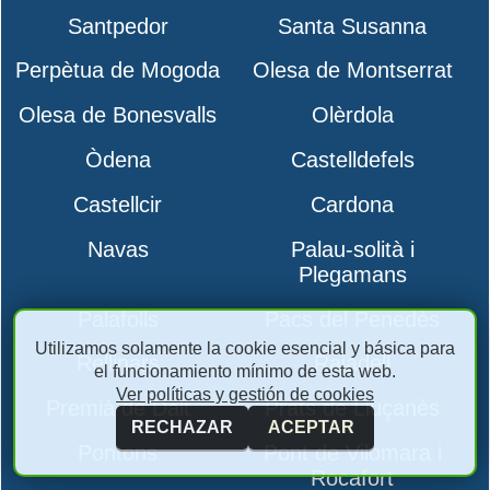
Santpedor
Santa Susanna
Perpètua de Mogoda
Olesa de Montserrat
Olesa de Bonesvalls
Olèrdola
Òdena
Castelldefels
Castellcir
Cardona
Navas
Palau-solità i
Plegamans
Palafolls
Pacs del Penedès
Utilizamos solamente la cookie esencial y básica para
Rellinars
Rajadell
el funcionamiento mínimo de esta web.
Ver políticas y gestión de cookies
Premià de Dalt
Prats de Lluçanès
RECHAZAR
ACEPTAR
Pontons
Pont de Vilomara i
Rocafort