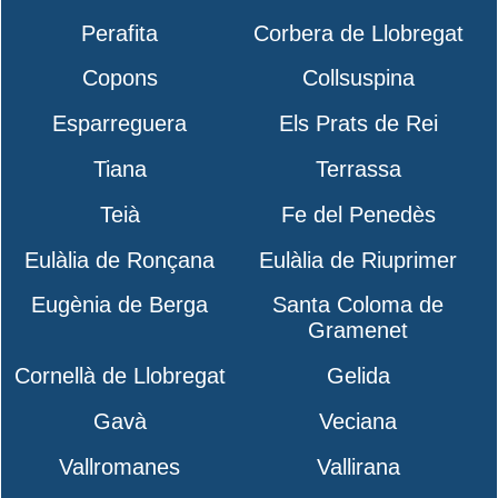
Perafita
Corbera de Llobregat
Copons
Collsuspina
Esparreguera
Els Prats de Rei
Tiana
Terrassa
Teià
Fe del Penedès
Eulàlia de Ronçana
Eulàlia de Riuprimer
Eugènia de Berga
Santa Coloma de
Gramenet
Cornellà de Llobregat
Gelida
Gavà
Veciana
Vallromanes
Vallirana