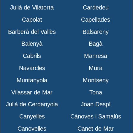
Julià de Vilatorta
Cardedeu
Capolat
Capellades
Barberà del Vallès
Balsareny
Balenyà
Bagà
Cabrils
Manresa
Navarcles
Mura
Muntanyola
Montseny
Vilassar de Mar
Tona
Julià de Cerdanyola
Joan Despí
Canyelles
Cànoves i Samalús
Canovelles
Canet de Mar