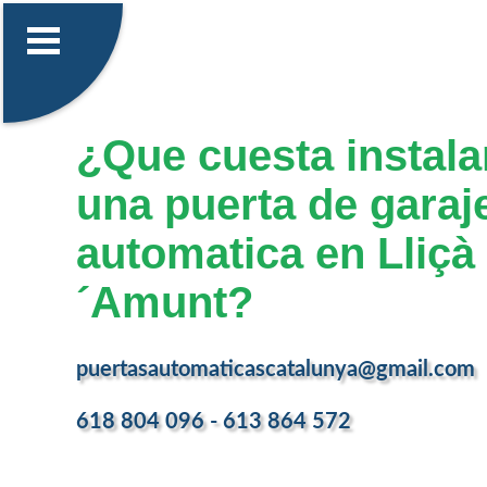
¿Que cuesta instalar
una puerta de garaj
automatica en Lliçà
´Amunt?
puertasautomaticascatalunya@gmail.com
618 804 096 - 613 864 572