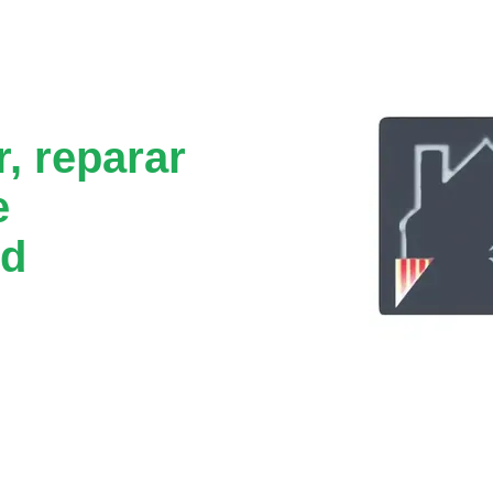
, reparar
e
 d