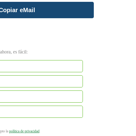
Copiar eMail
hora, es fácil:
epto la
política de privacidad
.