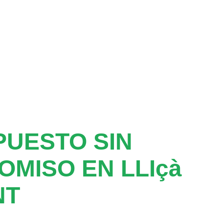
UESTO SIN
MISO EN LLIçà
NT