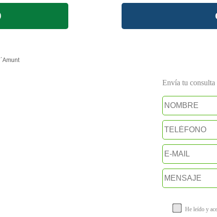
d´Amunt
Envía tu consulta a
He leído y ac