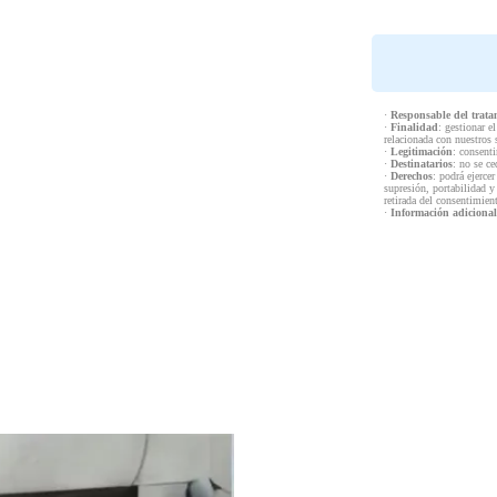
·
Responsable del trata
·
Finalidad
: gestionar e
relacionada con nuestros 
·
Legitimación
: consenti
·
Destinatarios
: no se ce
·
Derechos
: podrá ejercer
supresión, portabilidad y
retirada del consentimien
·
Información adicional