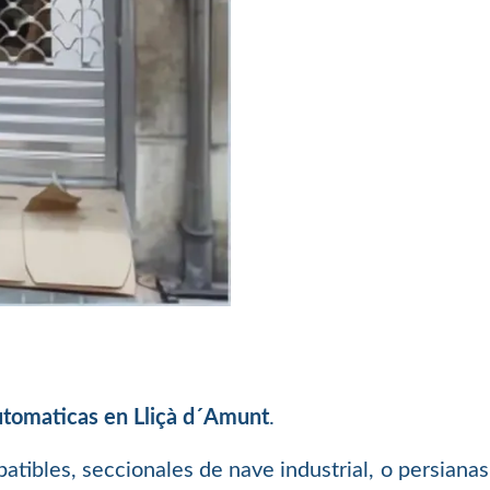
utomaticas en Lliçà d´Amunt
.
batibles, seccionales de nave industrial, o persiana