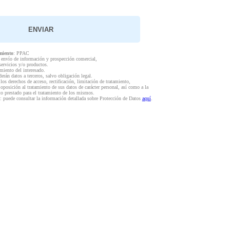
miento
: PPAC
l envío de información y prospección comercial,
servicios y/o productos.
miento del interesado.
derán datos a terceros, salvo obligación legal.
 los derechos de acceso, rectificación, limitación de tratamiento,
 oposición al tratamiento de sus datos de carácter personal, así como a la
to prestado para el tratamiento de los mismos.
: puede consultar la información detallada sobre Protección de Datos
aquí
.