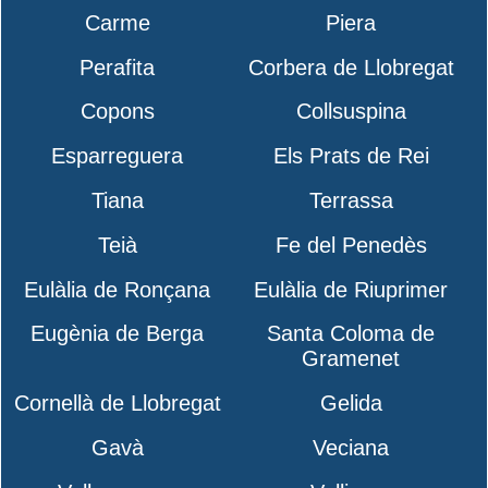
Carme
Piera
Perafita
Corbera de Llobregat
Copons
Collsuspina
Esparreguera
Els Prats de Rei
Tiana
Terrassa
Teià
Fe del Penedès
Eulàlia de Ronçana
Eulàlia de Riuprimer
Eugènia de Berga
Santa Coloma de
Gramenet
Cornellà de Llobregat
Gelida
Gavà
Veciana