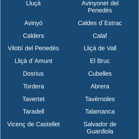
Lluçà
Avinyonet del
Penedès
Avinyó
Caldes d´Estrac
Calders
Calaf
Vilobí del Penedès
Lliçà de Vall
Lliçà d´Amunt
El Bruc
Dosrius
Cubelles
Tordera
Abrera
Tavertet
Tavèrnoles
Taradell
Talamanca
Vicenç de Castellet
Salvador de
Guardiola