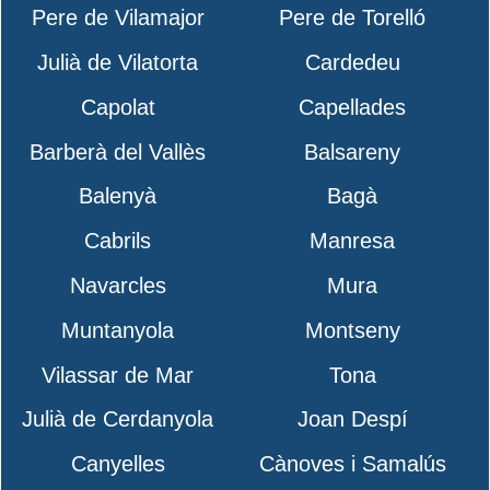
Pere de Vilamajor
Pere de Torelló
Julià de Vilatorta
Cardedeu
Capolat
Capellades
Barberà del Vallès
Balsareny
Balenyà
Bagà
Cabrils
Manresa
Navarcles
Mura
Muntanyola
Montseny
Vilassar de Mar
Tona
Julià de Cerdanyola
Joan Despí
Canyelles
Cànoves i Samalús