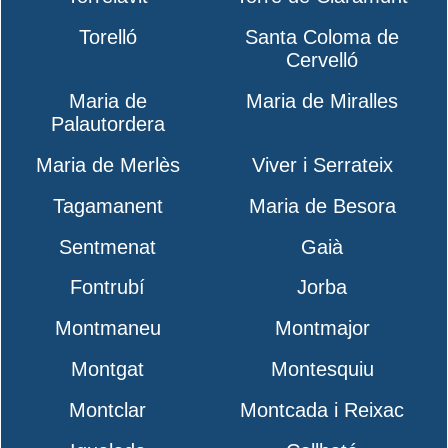
Torelló
Santa Coloma de
Cervelló
Maria de
Maria de Miralles
Palautordera
Maria de Merlès
Viver i Serrateix
Tagamanent
Maria de Besora
Sentmenat
Gaià
Fontrubí
Jorba
Montmaneu
Montmajor
Montgat
Montesquiu
Montclar
Montcada i Reixac