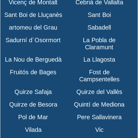
Vicenç de Montalt
Cebrià de Vallalta
Sant Boi de Lluçanès
Sant Boi
artomeu del Grau
Sabadell
Sadurní d´Osormort
La Pobla de
Claramunt
La Nou de Berguedà
La Llagosta
Fruitós de Bages
Fost de
Campsentelles
Quirze Safaja
Quirze del Vallès
Quirze de Besora
Quintí de Mediona
Pol de Mar
Pere Sallavinera
Vilada
Vic