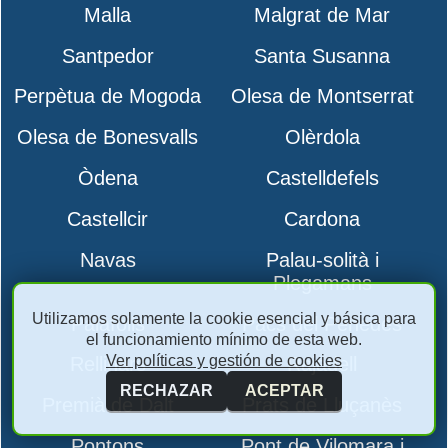
Malla
Malgrat de Mar
Santpedor
Santa Susanna
Perpètua de Mogoda
Olesa de Montserrat
Olesa de Bonesvalls
Olèrdola
Òdena
Castelldefels
Castellcir
Cardona
Navas
Palau-solità i
Plegamans
Utilizamos solamente la cookie esencial y básica para
Palafolls
Pacs del Penedès
el funcionamiento mínimo de esta web.
Ver políticas y gestión de cookies
Rellinars
Rajadell
RECHAZAR
ACEPTAR
Premià de Dalt
Prats de Lluçanès
Pontons
Pont de Vilomara i