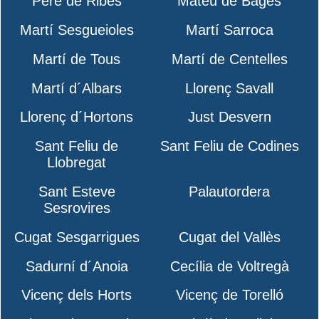
Pere de Ribes
Mateu de Bages
Martí Sesgueioles
Martí Sarroca
Martí de Tous
Martí de Centelles
Martí d´Albars
Llorenç Savall
Llorenç d´Hortons
Just Desvern
Sant Feliu de
Sant Feliu de Codines
Llobregat
Sant Esteve
Palautordera
Sesrovires
Cugat Sesgarrigues
Cugat del Vallès
Sadurní d´Anoia
Cecília de Voltregà
Vicenç dels Horts
Vicenç de Torelló