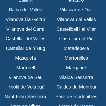
Sallent
Mataró
Badia del Vallès
Vilassar de Dalt
Vilanova i la Geltrú
Vilanova del Vallès
Vilanova del Camí
Castellbell i el Vilar
Castellar del Vallès
Castellar del Riu
Castellar de n´Hug
Matadepera
Masquefa
Martorelles
Martorell
Marganell
Vilanova de Sau
Vilalba Sasserra
Hipòlit de Voltregà
Caldes de Montbui
Sant Feliu Sasserra
Pere de Riudebitlles