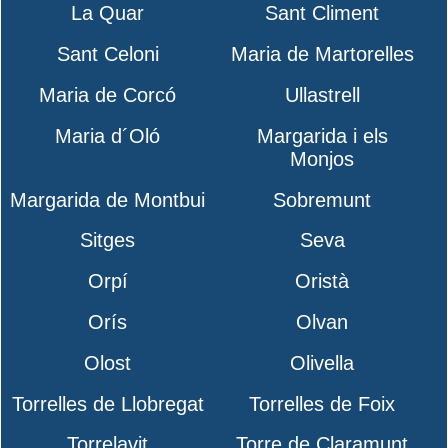
La Quar
Sant Climent
Sant Celoni
Maria de Martorelles
Maria de Corcó
Ullastrell
Maria d´Oló
Margarida i els
Monjos
Margarida de Montbui
Sobremunt
Sitges
Seva
Orpí
Oristà
Orís
Olvan
Olost
Olivella
Torrelles de Llobregat
Torrelles de Foix
Torrelavit
Torre de Claramunt