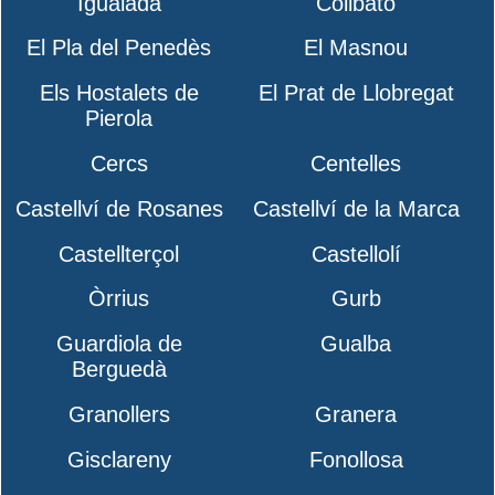
Igualada
Collbató
El Pla del Penedès
El Masnou
Els Hostalets de
El Prat de Llobregat
Pierola
Cercs
Centelles
Castellví de Rosanes
Castellví de la Marca
Castellterçol
Castellolí
Òrrius
Gurb
Guardiola de
Gualba
Berguedà
Granollers
Granera
Gisclareny
Fonollosa