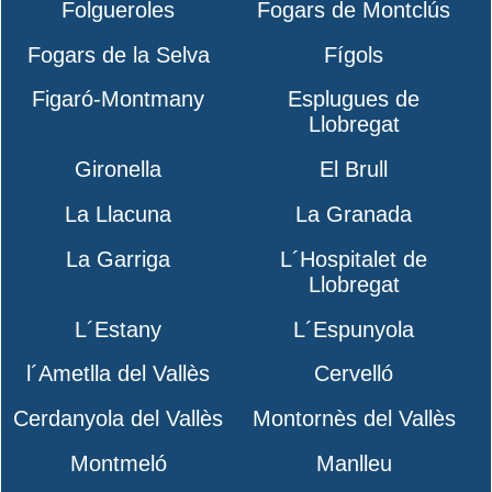
Folgueroles
Fogars de Montclús
Fogars de la Selva
Fígols
Figaró-Montmany
Esplugues de
Llobregat
Gironella
El Brull
La Llacuna
La Granada
La Garriga
L´Hospitalet de
Llobregat
L´Estany
L´Espunyola
l´Ametlla del Vallès
Cervelló
Cerdanyola del Vallès
Montornès del Vallès
Montmeló
Manlleu