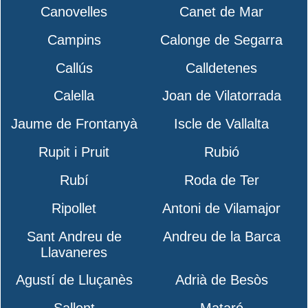
Canovelles
Canet de Mar
Campins
Calonge de Segarra
Callús
Calldetenes
Calella
Joan de Vilatorrada
Jaume de Frontanyà
Iscle de Vallalta
Rupit i Pruit
Rubió
Rubí
Roda de Ter
Ripollet
Antoni de Vilamajor
Sant Andreu de
Andreu de la Barca
Llavaneres
Agustí de Lluçanès
Adrià de Besòs