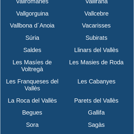
Vallromanes
Vallirana
Vallgorguina
Vallcebre
Vallbona d´Anoia
Vacarisses
Súria
Subirats
Saldes
Llinars del Vallès
Les Masíes de
Les Masies de Roda
Voltregà
Les Franqueses del
Les Cabanyes
Vallès
La Roca del Vallès
Parets del Vallès
Begues
Gallifa
Sora
Sagàs