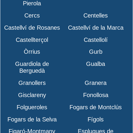
Pierola
Cercs
Centelles
Castellví de Rosanes
Castellví de la Marca
Castellterçol
Castellolí
Òrrius
Gurb
Guardiola de
Gualba
Berguedà
Granollers
Granera
Gisclareny
Fonollosa
Folgueroles
Fogars de Montclús
Fogars de la Selva
Fígols
Figaró-Montmany
Esplugues de