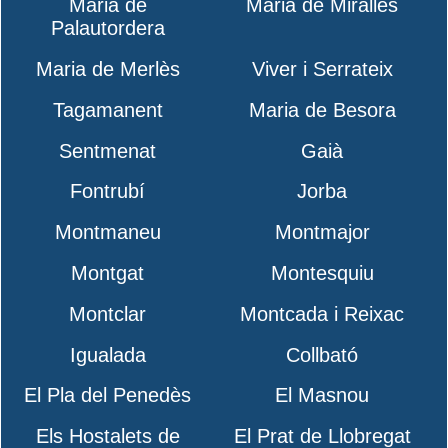
Maria de
Maria de Miralles
Palautordera
Maria de Merlès
Viver i Serrateix
Tagamanent
Maria de Besora
Sentmenat
Gaià
Fontrubí
Jorba
Montmaneu
Montmajor
Montgat
Montesquiu
Montclar
Montcada i Reixac
Igualada
Collbató
El Pla del Penedès
El Masnou
Els Hostalets de
El Prat de Llobregat