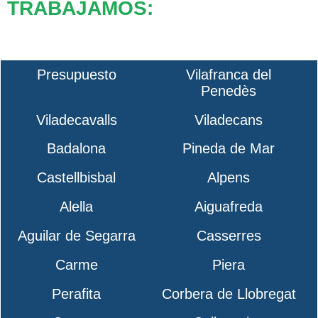
TRABAJAMOS:
Presupuesto
Vilafranca del
Penedès
Viladecavalls
Viladecans
Badalona
Pineda de Mar
Castellbisbal
Alpens
Alella
Aiguafreda
Aguilar de Segarra
Casserres
Carme
Piera
Perafita
Corbera de Llobregat