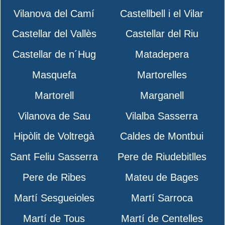
Vilanova del Camí
Castellbell i el Vilar
Castellar del Vallès
Castellar del Riu
Castellar de n´Hug
Matadepera
Masquefa
Martorelles
Martorell
Marganell
Vilanova de Sau
Vilalba Sasserra
Hipòlit de Voltregà
Caldes de Montbui
Sant Feliu Sasserra
Pere de Riudebitlles
Pere de Ribes
Mateu de Bages
Martí Sesgueioles
Martí Sarroca
Martí de Tous
Martí de Centelles