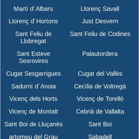
Martí d´Albars
Llorenç Savall
Llorenç d´Hortons
Just Desvern
Sant Feliu de
Sant Feliu de Codines
Llobregat
Sant Esteve
Palautordera
Sesrovires
Cugat Sesgarrigues
Cugat del Vallès
Sadurní d´Anoia
Cecília de Voltregà
Vicenç dels Horts
Vicenç de Torelló
Vicenç de Montalt
Cebrià de Vallalta
Sant Boi de Lluçanès
Sant Boi
artomeu del Grau
Sabadell