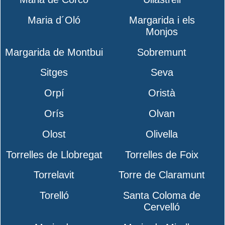
Maria d´Oló
Margarida i els
Monjos
Margarida de Montbui
Sobremunt
Sitges
Seva
Orpí
Oristà
Orís
Olvan
Olost
Olivella
Torrelles de Llobregat
Torrelles de Foix
Torrelavit
Torre de Claramunt
Torelló
Santa Coloma de
Cervelló