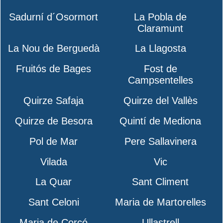
Sadurní d´Osormort
La Pobla de
Claramunt
La Nou de Berguedà
La Llagosta
Fruitós de Bages
Fost de
Campsentelles
Quirze Safaja
Quirze del Vallès
Quirze de Besora
Quintí de Mediona
Pol de Mar
Pere Sallavinera
Vilada
Vic
La Quar
Sant Climent
Sant Celoni
Maria de Martorelles
Maria de Corcó
Ullastrell