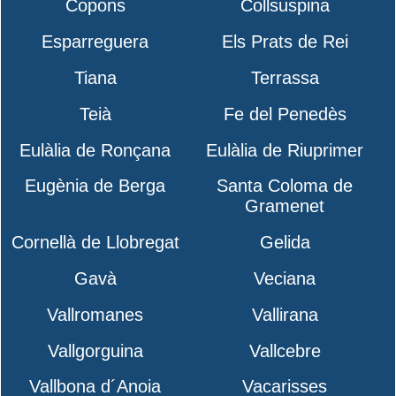
Copons
Collsuspina
Esparreguera
Els Prats de Rei
Tiana
Terrassa
Teià
Fe del Penedès
Eulàlia de Ronçana
Eulàlia de Riuprimer
Eugènia de Berga
Santa Coloma de
Gramenet
Cornellà de Llobregat
Gelida
Gavà
Veciana
Vallromanes
Vallirana
Vallgorguina
Vallcebre
Vallbona d´Anoia
Vacarisses