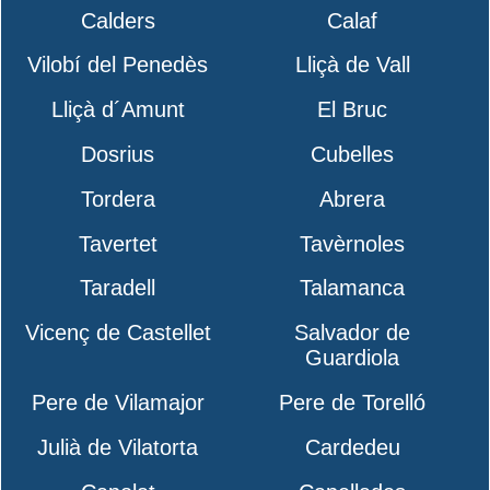
Calders
Calaf
Vilobí del Penedès
Lliçà de Vall
Lliçà d´Amunt
El Bruc
Dosrius
Cubelles
Tordera
Abrera
Tavertet
Tavèrnoles
Taradell
Talamanca
Vicenç de Castellet
Salvador de
Guardiola
Pere de Vilamajor
Pere de Torelló
Julià de Vilatorta
Cardedeu