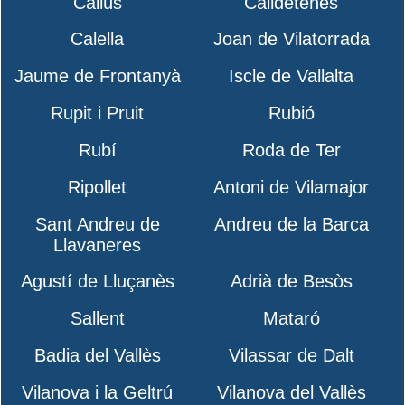
Callús
Calldetenes
Calella
Joan de Vilatorrada
Jaume de Frontanyà
Iscle de Vallalta
Rupit i Pruit
Rubió
Rubí
Roda de Ter
Ripollet
Antoni de Vilamajor
Sant Andreu de
Andreu de la Barca
Llavaneres
Agustí de Lluçanès
Adrià de Besòs
Sallent
Mataró
Badia del Vallès
Vilassar de Dalt
Vilanova i la Geltrú
Vilanova del Vallès