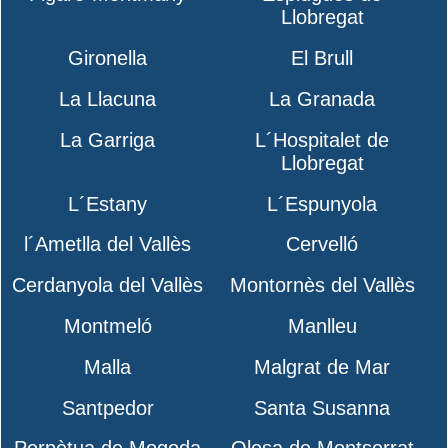
Llobregat
Gironella
El Brull
La Llacuna
La Granada
La Garriga
L´Hospitalet de
Llobregat
L´Estany
L´Espunyola
l´Ametlla del Vallès
Cervelló
Cerdanyola del Vallès
Montornès del Vallès
Montmeló
Manlleu
Malla
Malgrat de Mar
Santpedor
Santa Susanna