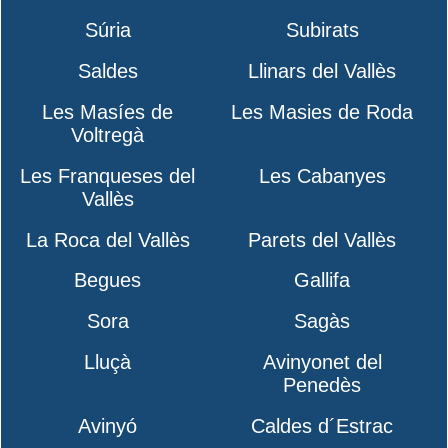
Súria
Subirats
Saldes
Llinars del Vallès
Les Masíes de
Les Masies de Roda
Voltregà
Les Franqueses del
Les Cabanyes
Vallès
La Roca del Vallès
Parets del Vallès
Begues
Gallifa
Sora
Sagàs
Lluçà
Avinyonet del
Penedès
Avinyó
Caldes d´Estrac