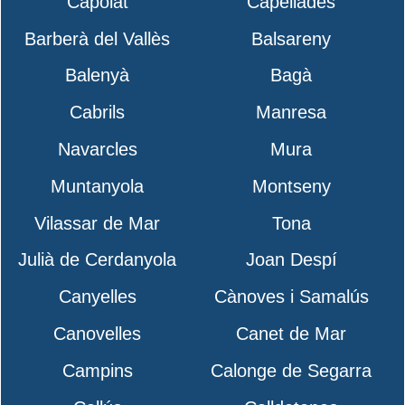
Capolat
Capellades
Barberà del Vallès
Balsareny
Balenyà
Bagà
Cabrils
Manresa
Navarcles
Mura
Muntanyola
Montseny
Vilassar de Mar
Tona
Julià de Cerdanyola
Joan Despí
Canyelles
Cànoves i Samalús
Canovelles
Canet de Mar
Campins
Calonge de Segarra