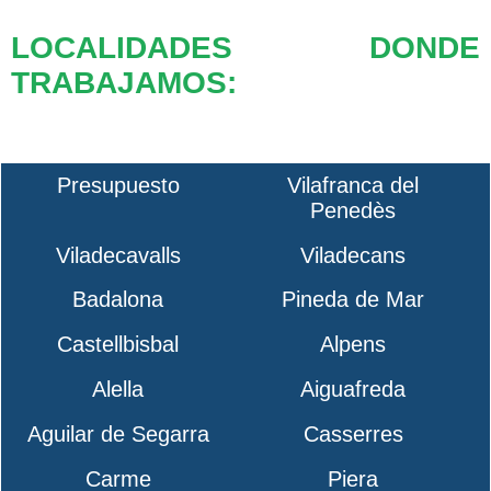
LOCALIDADES DONDE
TRABAJAMOS:
Presupuesto
Vilafranca del
Penedès
Viladecavalls
Viladecans
Badalona
Pineda de Mar
Castellbisbal
Alpens
Alella
Aiguafreda
Aguilar de Segarra
Casserres
Carme
Piera