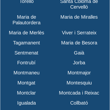
Torelló
Santa Coloma de
Cervelló
Maria de
Maria de Miralles
Palautordera
Maria de Merlès
Viver i Serrateix
Tagamanent
Maria de Besora
Sentmenat
Gaià
Fontrubí
Jorba
Montmaneu
Montmajor
Montgat
Montesquiu
Montclar
Montcada i Reixac
Igualada
Collbató