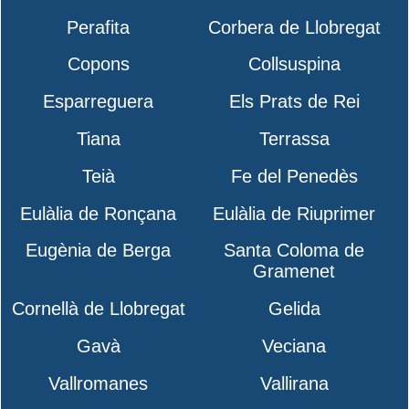
Perafita
Corbera de Llobregat
Copons
Collsuspina
Esparreguera
Els Prats de Rei
Tiana
Terrassa
Teià
Fe del Penedès
Eulàlia de Ronçana
Eulàlia de Riuprimer
Eugènia de Berga
Santa Coloma de
Gramenet
Cornellà de Llobregat
Gelida
Gavà
Veciana
Vallromanes
Vallirana