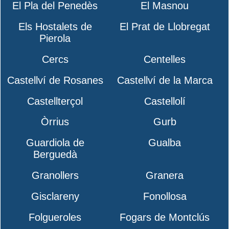
El Pla del Penedès
El Masnou
Els Hostalets de
El Prat de Llobregat
Pierola
Cercs
Centelles
Castellví de Rosanes
Castellví de la Marca
Castellterçol
Castellolí
Òrrius
Gurb
Guardiola de
Gualba
Berguedà
Granollers
Granera
Gisclareny
Fonollosa
Folgueroles
Fogars de Montclús