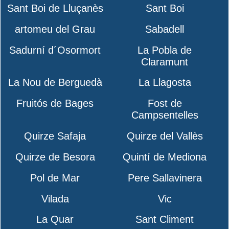
Sant Boi de Lluçanès
Sant Boi
artomeu del Grau
Sabadell
Sadurní d´Osormort
La Pobla de
Claramunt
La Nou de Berguedà
La Llagosta
Fruitós de Bages
Fost de
Campsentelles
Quirze Safaja
Quirze del Vallès
Quirze de Besora
Quintí de Mediona
Pol de Mar
Pere Sallavinera
Vilada
Vic
La Quar
Sant Climent