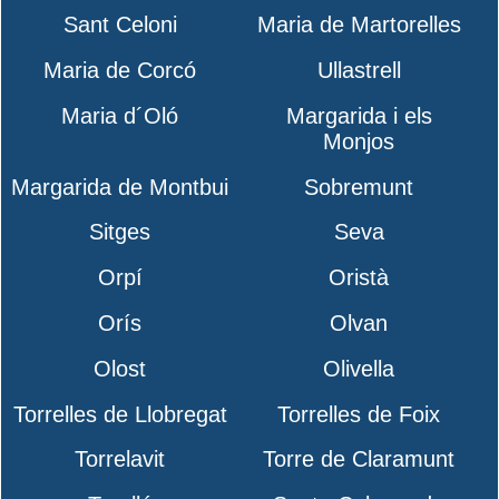
Sant Celoni
Maria de Martorelles
Maria de Corcó
Ullastrell
Maria d´Oló
Margarida i els
Monjos
Margarida de Montbui
Sobremunt
Sitges
Seva
Orpí
Oristà
Orís
Olvan
Olost
Olivella
Torrelles de Llobregat
Torrelles de Foix
Torrelavit
Torre de Claramunt