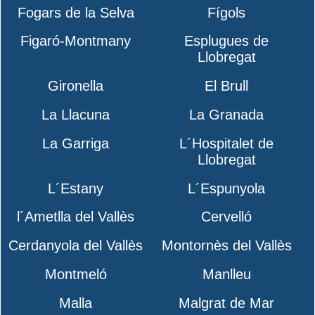
Fogars de la Selva
Fígols
Figaró-Montmany
Esplugues de
Llobregat
Gironella
El Brull
La Llacuna
La Granada
La Garriga
L´Hospitalet de
Llobregat
L´Estany
L´Espunyola
l´Ametlla del Vallès
Cervelló
Cerdanyola del Vallès
Montornès del Vallès
Montmeló
Manlleu
Malla
Malgrat de Mar