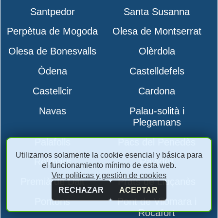
Santpedor
Santa Susanna
Perpètua de Mogoda
Olesa de Montserrat
Olesa de Bonesvalls
Olèrdola
Òdena
Castelldefels
Castellcir
Cardona
Navas
Palau-solità i
Plegamans
Palafolls
Pacs del Penedès
Utilizamos solamente la cookie esencial y básica para
Rellinars
Rajadell
el funcionamiento mínimo de esta web.
Ver políticas y gestión de cookies
Premià de Dalt
Prats de Lluçanès
RECHAZAR
ACEPTAR
Pontons
Pont de Vilomara i
Rocafort