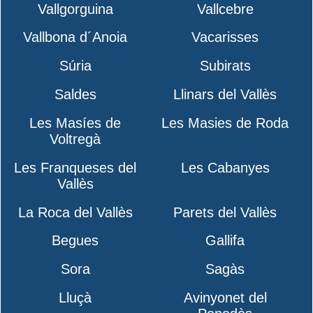
Vallgorguina
Vallcebre
Vallbona d´Anoia
Vacarisses
Súria
Subirats
Saldes
Llinars del Vallès
Les Masíes de
Les Masies de Roda
Voltregà
Les Franqueses del
Les Cabanyes
Vallès
La Roca del Vallès
Parets del Vallès
Begues
Gallifa
Sora
Sagàs
Lluçà
Avinyonet del