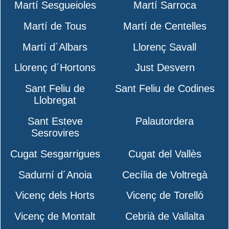
Martí Sesgueioles
Martí Sarroca
Martí de Tous
Martí de Centelles
Martí d´Albars
Llorenç Savall
Llorenç d´Hortons
Just Desvern
Sant Feliu de
Sant Feliu de Codines
Llobregat
Sant Esteve
Palautordera
Sesrovires
Cugat Sesgarrigues
Cugat del Vallès
Sadurní d´Anoia
Cecília de Voltregà
Vicenç dels Horts
Vicenç de Torelló
Vicenç de Montalt
Cebrià de Vallalta