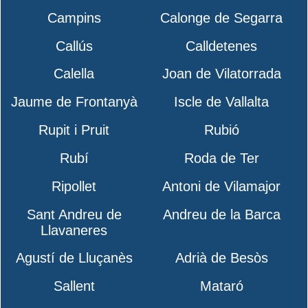
Campins
Calonge de Segarra
Callús
Calldetenes
Calella
Joan de Vilatorrada
Jaume de Frontanyà
Iscle de Vallalta
Rupit i Pruit
Rubió
Rubí
Roda de Ter
Ripollet
Antoni de Vilamajor
Sant Andreu de
Andreu de la Barca
Llavaneres
Agustí de Lluçanès
Adrià de Besòs
Sallent
Mataró