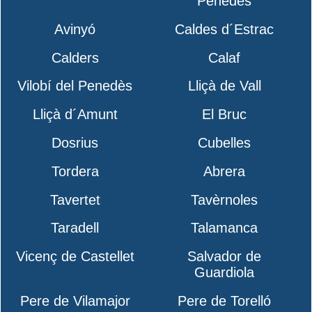
Penedès
Avinyó
Caldes d´Estrac
Calders
Calaf
Vilobí del Penedès
Lliçà de Vall
Lliçà d´Amunt
El Bruc
Dosrius
Cubelles
Tordera
Abrera
Tavertet
Tavèrnoles
Taradell
Talamanca
Vicenç de Castellet
Salvador de
Guardiola
Pere de Vilamajor
Pere de Torelló