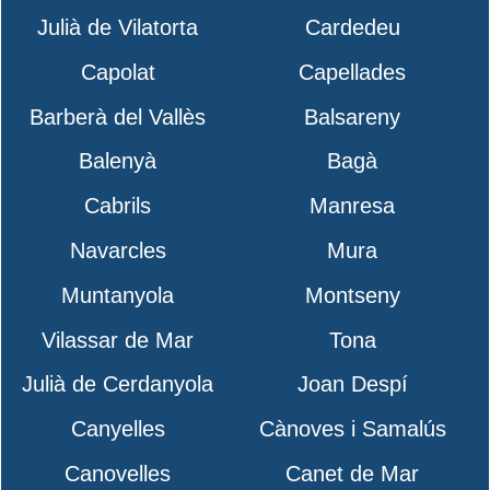
Julià de Vilatorta
Cardedeu
Capolat
Capellades
Barberà del Vallès
Balsareny
Balenyà
Bagà
Cabrils
Manresa
Navarcles
Mura
Muntanyola
Montseny
Vilassar de Mar
Tona
Julià de Cerdanyola
Joan Despí
Canyelles
Cànoves i Samalús
Canovelles
Canet de Mar