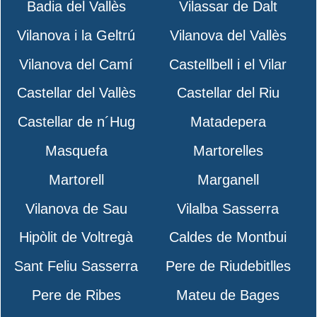
Badia del Vallès
Vilassar de Dalt
Vilanova i la Geltrú
Vilanova del Vallès
Vilanova del Camí
Castellbell i el Vilar
Castellar del Vallès
Castellar del Riu
Castellar de n´Hug
Matadepera
Masquefa
Martorelles
Martorell
Marganell
Vilanova de Sau
Vilalba Sasserra
Hipòlit de Voltregà
Caldes de Montbui
Sant Feliu Sasserra
Pere de Riudebitlles
Pere de Ribes
Mateu de Bages