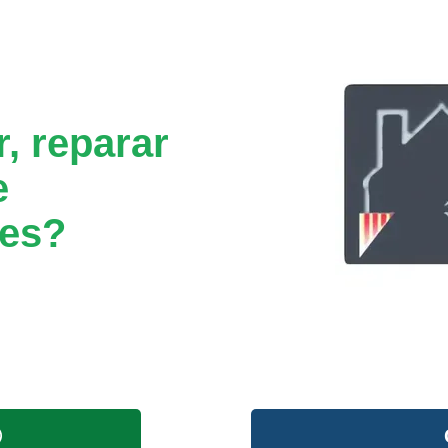
, reparar
e
ues?