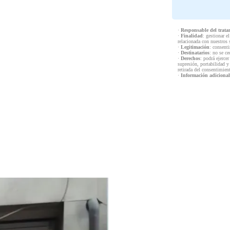
·
Responsable del trata
·
Finalidad
: gestionar e
relacionada con nuestros 
·
Legitimación
: consenti
·
Destinatarios
: no se ce
·
Derechos
: podrá ejercer
supresión, portabilidad y
retirada del consentimien
·
Información adicional