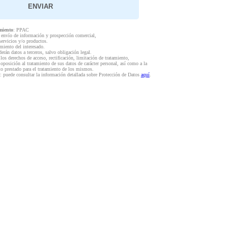
miento
: PPAC
l envío de información y prospección comercial,
servicios y/o productos.
miento del interesado.
derán datos a terceros, salvo obligación legal.
 los derechos de acceso, rectificación, limitación de tratamiento,
 oposición al tratamiento de sus datos de carácter personal, así como a la
to prestado para el tratamiento de los mismos.
: puede consultar la información detallada sobre Protección de Datos
aquí
.