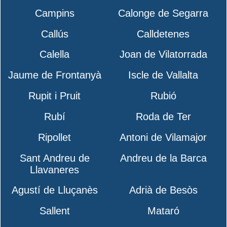
Campins
Calonge de Segarra
Callús
Calldetenes
Calella
Joan de Vilatorrada
Jaume de Frontanyà
Iscle de Vallalta
Rupit i Pruit
Rubió
Rubí
Roda de Ter
Ripollet
Antoni de Vilamajor
Sant Andreu de
Andreu de la Barca
Llavaneres
Agustí de Lluçanès
Adrià de Besòs
Sallent
Mataró