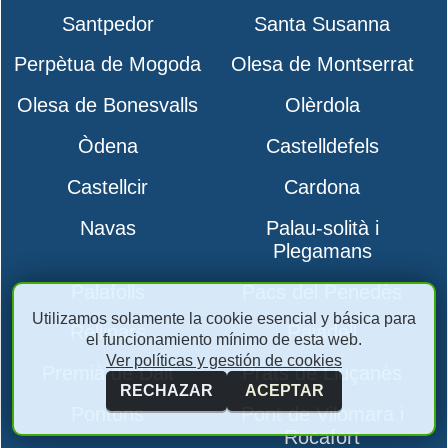
Santpedor
Santa Susanna
Perpètua de Mogoda
Olesa de Montserrat
Olesa de Bonesvalls
Olèrdola
Òdena
Castelldefels
Castellcir
Cardona
Navas
Palau-solità i
Plegamans
Palafolls
Pacs del Penedès
Utilizamos solamente la cookie esencial y básica para
Rellinars
Rajadell
el funcionamiento mínimo de esta web.
Ver políticas y gestión de cookies
Premià de Dalt
Prats de Lluçanès
RECHAZAR
ACEPTAR
Pontons
Pont de Vilomara i
Rocafort