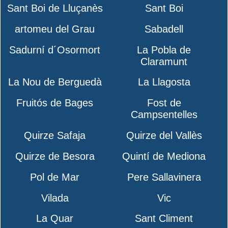
Sant Boi de Lluçanès
Sant Boi
artomeu del Grau
Sabadell
Sadurní d´Osormort
La Pobla de
Claramunt
La Nou de Berguedà
La Llagosta
Fruitós de Bages
Fost de
Campsentelles
Quirze Safaja
Quirze del Vallès
Quirze de Besora
Quintí de Mediona
Pol de Mar
Pere Sallavinera
Vilada
Vic
La Quar
Sant Climent