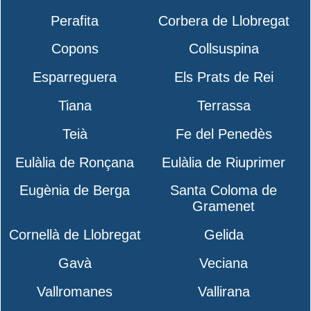
Perafita
Corbera de Llobregat
Copons
Collsuspina
Esparreguera
Els Prats de Rei
Tiana
Terrassa
Teià
Fe del Penedès
Eulàlia de Ronçana
Eulàlia de Riuprimer
Eugènia de Berga
Santa Coloma de
Gramenet
Cornellà de Llobregat
Gelida
Gavà
Veciana
Vallromanes
Vallirana