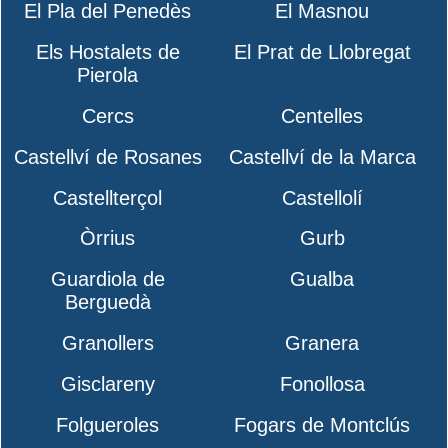
El Pla del Penedès
El Masnou
Els Hostalets de
El Prat de Llobregat
Pierola
Cercs
Centelles
Castellví de Rosanes
Castellví de la Marca
Castellterçol
Castellolí
Òrrius
Gurb
Guardiola de
Gualba
Berguedà
Granollers
Granera
Gisclareny
Fonollosa
Folgueroles
Fogars de Montclús