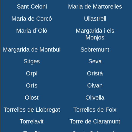
Sant Celoni
Maria de Martorelles
Maria de Corcó
Ullastrell
Maria d´Oló
Margarida i els
Monjos
Margarida de Montbui
Sobremunt
Sitges
Seva
Orpí
Oristà
Orís
Olvan
Olost
Olivella
Torrelles de Llobregat
Torrelles de Foix
Torrelavit
Torre de Claramunt