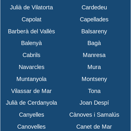
Julià de Vilatorta
Cardedeu
Capolat
Capellades
Barberà del Vallès
Balsareny
Balenyà
Bagà
Cabrils
Manresa
Navarcles
Mura
Muntanyola
Montseny
Vilassar de Mar
Tona
Julià de Cerdanyola
Joan Despí
Canyelles
Cànoves i Samalús
Canovelles
Canet de Mar