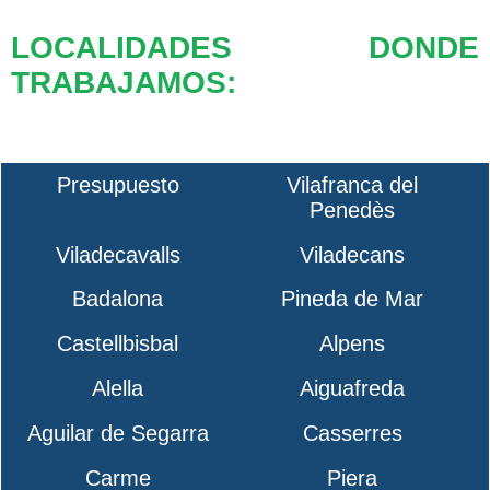
LOCALIDADES DONDE
TRABAJAMOS:
Presupuesto
Vilafranca del
Penedès
Viladecavalls
Viladecans
Badalona
Pineda de Mar
Castellbisbal
Alpens
Alella
Aiguafreda
Aguilar de Segarra
Casserres
Carme
Piera