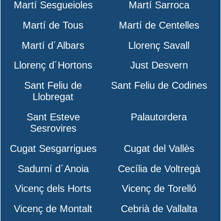
Martí Sesgueioles
Martí Sarroca
Martí de Tous
Martí de Centelles
Martí d´Albars
Llorenç Savall
Llorenç d´Hortons
Just Desvern
Sant Feliu de
Sant Feliu de Codines
Llobregat
Sant Esteve
Palautordera
Sesrovires
Cugat Sesgarrigues
Cugat del Vallès
Sadurní d´Anoia
Cecília de Voltregà
Vicenç dels Horts
Vicenç de Torelló
Vicenç de Montalt
Cebrià de Vallalta