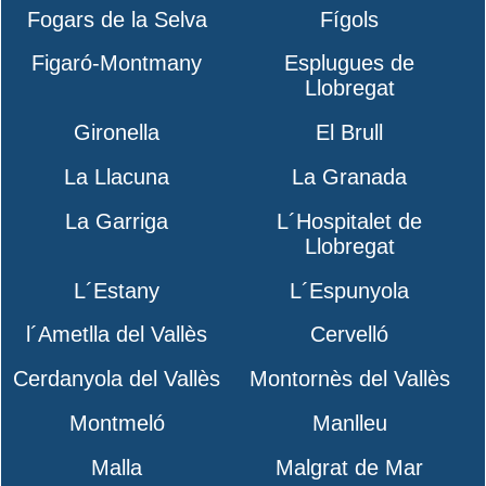
Fogars de la Selva
Fígols
Figaró-Montmany
Esplugues de
Llobregat
Gironella
El Brull
La Llacuna
La Granada
La Garriga
L´Hospitalet de
Llobregat
L´Estany
L´Espunyola
l´Ametlla del Vallès
Cervelló
Cerdanyola del Vallès
Montornès del Vallès
Montmeló
Manlleu
Malla
Malgrat de Mar