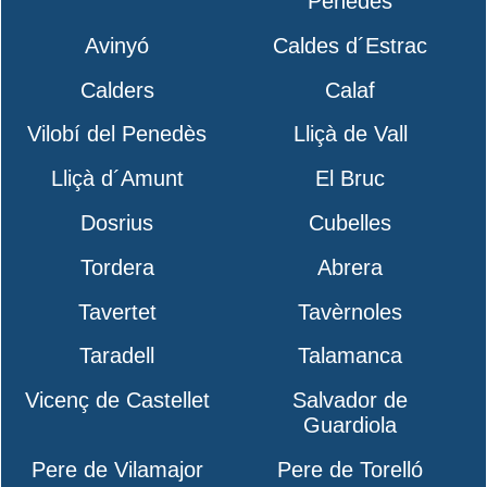
Penedès
Avinyó
Caldes d´Estrac
Calders
Calaf
Vilobí del Penedès
Lliçà de Vall
Lliçà d´Amunt
El Bruc
Dosrius
Cubelles
Tordera
Abrera
Tavertet
Tavèrnoles
Taradell
Talamanca
Vicenç de Castellet
Salvador de
Guardiola
Pere de Vilamajor
Pere de Torelló