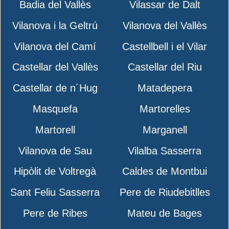
Badia del Vallès
Vilassar de Dalt
Vilanova i la Geltrú
Vilanova del Vallès
Vilanova del Camí
Castellbell i el Vilar
Castellar del Vallès
Castellar del Riu
Castellar de n´Hug
Matadepera
Masquefa
Martorelles
Martorell
Marganell
Vilanova de Sau
Vilalba Sasserra
Hipòlit de Voltregà
Caldes de Montbui
Sant Feliu Sasserra
Pere de Riudebitlles
Pere de Ribes
Mateu de Bages