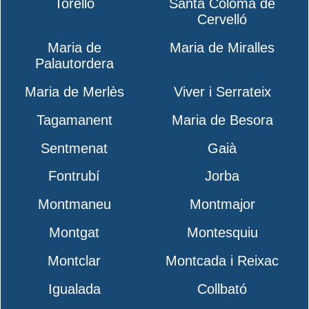
Torelló
Santa Coloma de
Cervelló
Maria de
Maria de Miralles
Palautordera
Maria de Merlès
Viver i Serrateix
Tagamanent
Maria de Besora
Sentmenat
Gaià
Fontrubí
Jorba
Montmaneu
Montmajor
Montgat
Montesquiu
Montclar
Montcada i Reixac
Igualada
Collbató