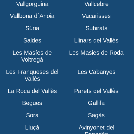
Vallgorguina
Vallcebre
Vallbona d´Anoia
Vacarisses
Súria
Subirats
Saldes
Llinars del Vallès
Les Masíes de
Les Masies de Roda
Voltregà
Les Franqueses del
Les Cabanyes
Vallès
La Roca del Vallès
Parets del Vallès
Begues
Gallifa
Sora
Sagàs
Lluçà
Avinyonet del