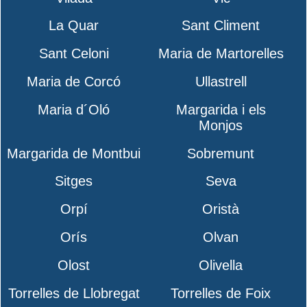
La Quar
Sant Climent
Sant Celoni
Maria de Martorelles
Maria de Corcó
Ullastrell
Maria d´Oló
Margarida i els
Monjos
Margarida de Montbui
Sobremunt
Sitges
Seva
Orpí
Oristà
Orís
Olvan
Olost
Olivella
Torrelles de Llobregat
Torrelles de Foix