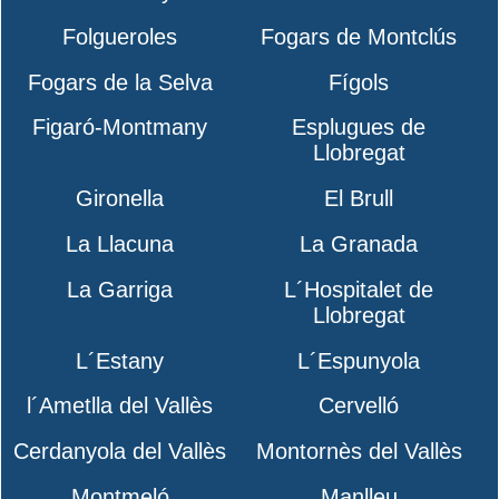
Folgueroles
Fogars de Montclús
Fogars de la Selva
Fígols
Figaró-Montmany
Esplugues de
Llobregat
Gironella
El Brull
La Llacuna
La Granada
La Garriga
L´Hospitalet de
Llobregat
L´Estany
L´Espunyola
l´Ametlla del Vallès
Cervelló
Cerdanyola del Vallès
Montornès del Vallès
Montmeló
Manlleu