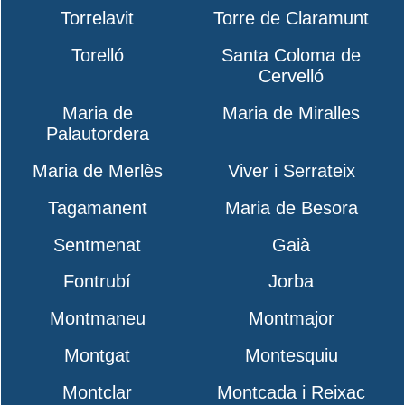
Torrelavit
Torre de Claramunt
Torelló
Santa Coloma de
Cervelló
Maria de
Maria de Miralles
Palautordera
Maria de Merlès
Viver i Serrateix
Tagamanent
Maria de Besora
Sentmenat
Gaià
Fontrubí
Jorba
Montmaneu
Montmajor
Montgat
Montesquiu
Montclar
Montcada i Reixac