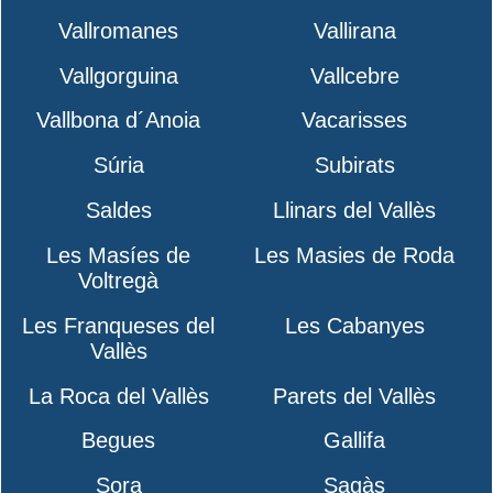
Vallromanes
Vallirana
Vallgorguina
Vallcebre
Vallbona d´Anoia
Vacarisses
Súria
Subirats
Saldes
Llinars del Vallès
Les Masíes de
Les Masies de Roda
Voltregà
Les Franqueses del
Les Cabanyes
Vallès
La Roca del Vallès
Parets del Vallès
Begues
Gallifa
Sora
Sagàs