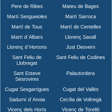
Pere de Ribes
Mateu de Bages
Martí Sesgueioles
Martí Sarroca
Martí de Tous
Martí de Centelles
Martí d´Albars
Llorenç Savall
Llorenç d´Hortons
Just Desvern
Sant Feliu de
Sant Feliu de Codines
Llobregat
Sant Esteve
Palautordera
Sesrovires
Cugat Sesgarrigues
Cugat del Vallès
Sadurní d´Anoia
Cecília de Voltregà
Vicenç dels Horts
Vicenç de Torelló