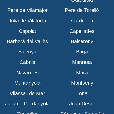
Pere de Vilamajor
Pere de Torelló
Julià de Vilatorta
Cardedeu
Capolat
Capellades
Barberà del Vallès
Balsareny
Balenyà
Bagà
Cabrils
Manresa
Navarcles
Mura
Muntanyola
Montseny
Vilassar de Mar
Tona
Julià de Cerdanyola
Joan Despí