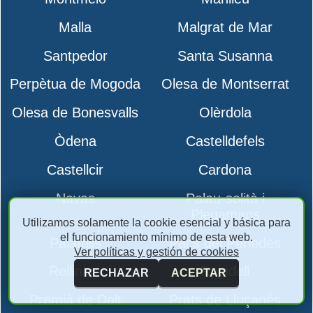
Malla
Malgrat de Mar
Santpedor
Santa Susanna
Perpètua de Mogoda
Olesa de Montserrat
Olesa de Bonesvalls
Olèrdola
Òdena
Castelldefels
Castellcir
Cardona
Navas
Palau-solità i
Plegamans
Utilizamos solamente la cookie esencial y básica para
el funcionamiento mínimo de esta web.
Palafolls
Pacs del Penedès
Ver políticas y gestión de cookies
Rellinars
Rajadell
RECHAZAR
ACEPTAR
Premià de Dalt
Prats de Lluçanès