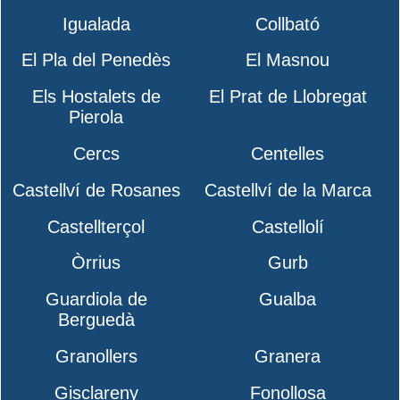
Igualada
Collbató
El Pla del Penedès
El Masnou
Els Hostalets de
El Prat de Llobregat
Pierola
Cercs
Centelles
Castellví de Rosanes
Castellví de la Marca
Castellterçol
Castellolí
Òrrius
Gurb
Guardiola de
Gualba
Berguedà
Granollers
Granera
Gisclareny
Fonollosa