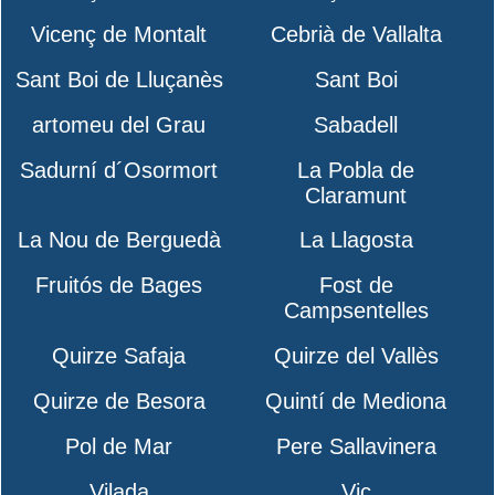
Vicenç de Montalt
Cebrià de Vallalta
Sant Boi de Lluçanès
Sant Boi
artomeu del Grau
Sabadell
Sadurní d´Osormort
La Pobla de
Claramunt
La Nou de Berguedà
La Llagosta
Fruitós de Bages
Fost de
Campsentelles
Quirze Safaja
Quirze del Vallès
Quirze de Besora
Quintí de Mediona
Pol de Mar
Pere Sallavinera
Vilada
Vic