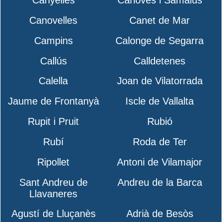
Canyelles
Cànoves i Samalús
Canovelles
Canet de Mar
Campins
Calonge de Segarra
Callús
Calldetenes
Calella
Joan de Vilatorrada
Jaume de Frontanyà
Iscle de Vallalta
Rupit i Pruit
Rubió
Rubí
Roda de Ter
Ripollet
Antoni de Vilamajor
Sant Andreu de
Andreu de la Barca
Llavaneres
Agustí de Lluçanès
Adrià de Besòs