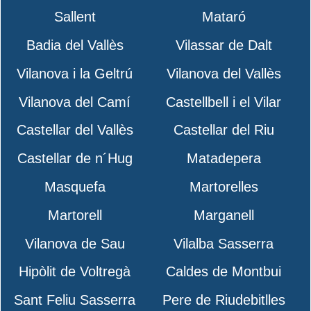
Sallent
Mataró
Badia del Vallès
Vilassar de Dalt
Vilanova i la Geltrú
Vilanova del Vallès
Vilanova del Camí
Castellbell i el Vilar
Castellar del Vallès
Castellar del Riu
Castellar de n´Hug
Matadepera
Masquefa
Martorelles
Martorell
Marganell
Vilanova de Sau
Vilalba Sasserra
Hipòlit de Voltregà
Caldes de Montbui
Sant Feliu Sasserra
Pere de Riudebitlles