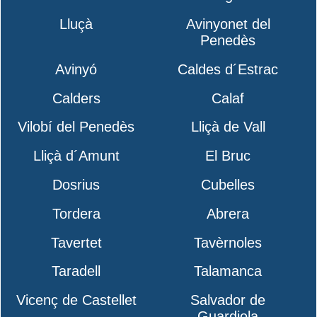
Lluçà
Avinyonet del
Penedès
Avinyó
Caldes d´Estrac
Calders
Calaf
Vilobí del Penedès
Lliçà de Vall
Lliçà d´Amunt
El Bruc
Dosrius
Cubelles
Tordera
Abrera
Tavertet
Tavèrnoles
Taradell
Talamanca
Vicenç de Castellet
Salvador de
Guardiola