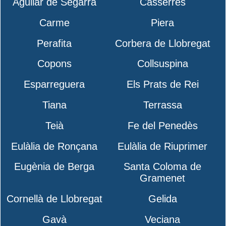
Aguilar de Segarra
Casserres
Carme
Piera
Perafita
Corbera de Llobregat
Copons
Collsuspina
Esparreguera
Els Prats de Rei
Tiana
Terrassa
Teià
Fe del Penedès
Eulàlia de Ronçana
Eulàlia de Riuprimer
Eugènia de Berga
Santa Coloma de
Gramenet
Cornellà de Llobregat
Gelida
Gavà
Veciana