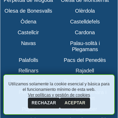
Perpètua de Mogoda
Olesa de Montserrat
Olesa de Bonesvalls
Olèrdola
Òdena
Castelldefels
Castellcir
Cardona
Navas
Palau-solità i
Plegamans
Palafolls
Pacs del Penedès
Rellinars
Rajadell
Premià de Dalt
Prats de Lluçanès
Utilizamos solamente la cookie esencial y básica para
el funcionamiento mínimo de esta web.
Pontons
Pont de Vilomara i
Ver políticas y gestión de cookies
Rocafort
RECHAZAR
ACEPTAR
Pujalt
Puigdàlber