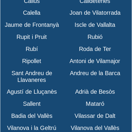
Callús
Calldetenes
Calella
Joan de Vilatorrada
Jaume de Frontanyà
Iscle de Vallalta
Rupit i Pruit
Rubió
Rubí
Roda de Ter
Ripollet
Antoni de Vilamajor
Sant Andreu de
Andreu de la Barca
Llavaneres
Agustí de Lluçanès
Adrià de Besòs
Sallent
Mataró
Badia del Vallès
Vilassar de Dalt
Vilanova i la Geltrú
Vilanova del Vallès