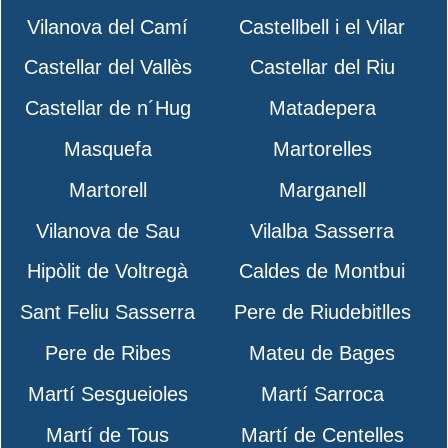
Vilanova del Camí
Castellbell i el Vilar
Castellar del Vallès
Castellar del Riu
Castellar de n´Hug
Matadepera
Masquefa
Martorelles
Martorell
Marganell
Vilanova de Sau
Vilalba Sasserra
Hipòlit de Voltregà
Caldes de Montbui
Sant Feliu Sasserra
Pere de Riudebitlles
Pere de Ribes
Mateu de Bages
Martí Sesgueioles
Martí Sarroca
Martí de Tous
Martí de Centelles