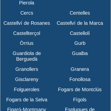
Pierola
Cercs
Centelles
Castellví de Rosanes
Castellví de la Marca
Castellterçol
Castellolí
Òrrius
Gurb
Guardiola de
Gualba
Berguedà
Granollers
Granera
Gisclareny
Fonollosa
Folgueroles
Fogars de Montclús
Fogars de la Selva
Fígols
Figaró-Montmany
Esplugues de