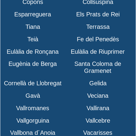
Copons
Collsuspina
Esparreguera
Els Prats de Rei
Tiana
Terrassa
Teià
Fe del Penedès
Eulàlia de Ronçana
Eulàlia de Riuprimer
Eugènia de Berga
Santa Coloma de
Gramenet
Cornellà de Llobregat
Gelida
Gavà
Veciana
Vallromanes
Vallirana
Vallgorguina
Vallcebre
Vallbona d´Anoia
Vacarisses