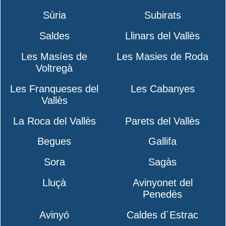
Súria
Subirats
Saldes
Llinars del Vallès
Les Masíes de
Les Masies de Roda
Voltregà
Les Franqueses del
Les Cabanyes
Vallès
La Roca del Vallès
Parets del Vallès
Begues
Gallifa
Sora
Sagàs
Lluçà
Avinyonet del
Penedès
Avinyó
Caldes d´Estrac