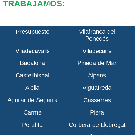
TRABAJAMOS:
Presupuesto
Vilafranca del
Penedès
Viladecavalls
Viladecans
Badalona
Pineda de Mar
Castellbisbal
Alpens
Alella
Aiguafreda
Aguilar de Segarra
Casserres
Carme
Piera
Perafita
Corbera de Llobregat