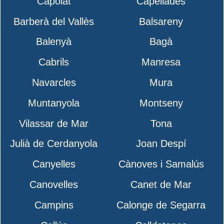
Capolat
Capellades
Barberà del Vallès
Balsareny
Balenyà
Bagà
Cabrils
Manresa
Navarcles
Mura
Muntanyola
Montseny
Vilassar de Mar
Tona
Julià de Cerdanyola
Joan Despí
Canyelles
Cànoves i Samalús
Canovelles
Canet de Mar
Campins
Calonge de Segarra