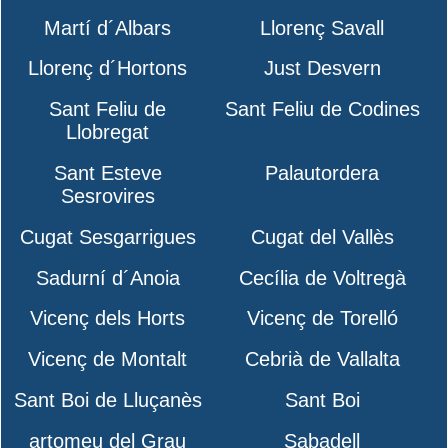
Martí d´Albars
Llorenç Savall
Llorenç d´Hortons
Just Desvern
Sant Feliu de
Sant Feliu de Codines
Llobregat
Sant Esteve
Palautordera
Sesrovires
Cugat Sesgarrigues
Cugat del Vallès
Sadurní d´Anoia
Cecília de Voltregà
Vicenç dels Horts
Vicenç de Torelló
Vicenç de Montalt
Cebrià de Vallalta
Sant Boi de Lluçanès
Sant Boi
artomeu del Grau
Sabadell