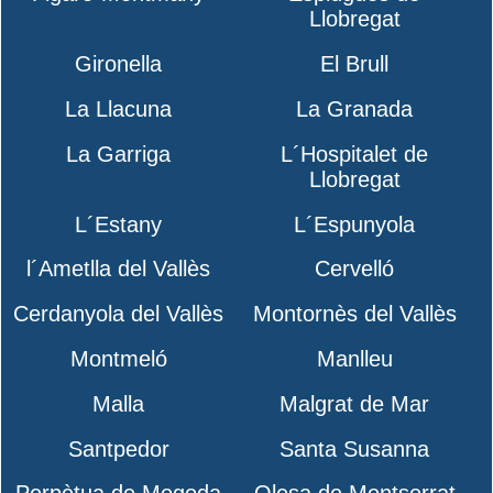
Llobregat
Gironella
El Brull
La Llacuna
La Granada
La Garriga
L´Hospitalet de
Llobregat
L´Estany
L´Espunyola
l´Ametlla del Vallès
Cervelló
Cerdanyola del Vallès
Montornès del Vallès
Montmeló
Manlleu
Malla
Malgrat de Mar
Santpedor
Santa Susanna