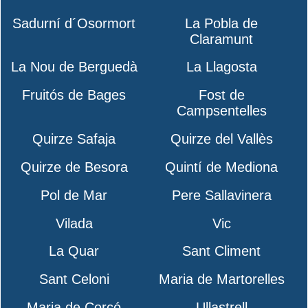
Sadurní d´Osormort
La Pobla de
Claramunt
La Nou de Berguedà
La Llagosta
Fruitós de Bages
Fost de
Campsentelles
Quirze Safaja
Quirze del Vallès
Quirze de Besora
Quintí de Mediona
Pol de Mar
Pere Sallavinera
Vilada
Vic
La Quar
Sant Climent
Sant Celoni
Maria de Martorelles
Maria de Corcó
Ullastrell