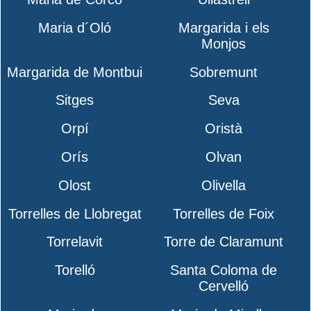
Maria d´Oló
Margarida i els
Monjos
Margarida de Montbui
Sobremunt
Sitges
Seva
Orpí
Oristà
Orís
Olvan
Olost
Olivella
Torrelles de Llobregat
Torrelles de Foix
Torrelavit
Torre de Claramunt
Torelló
Santa Coloma de
Cervelló