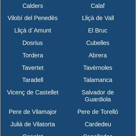
Calders
Calaf
Vilobí del Penedès
Lliçà de Vall
Lliçà d´Amunt
El Bruc
Dosrius
Cubelles
Tordera
Abrera
Tavertet
Tavèrnoles
Taradell
Talamanca
Vicenç de Castellet
Salvador de
Guardiola
Pere de Vilamajor
Pere de Torelló
Julià de Vilatorta
Cardedeu