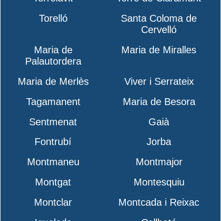
Torelló
Santa Coloma de
Cervelló
Maria de
Maria de Miralles
Palautordera
Maria de Merlès
Viver i Serrateix
Tagamanent
Maria de Besora
Sentmenat
Gaià
Fontrubí
Jorba
Montmaneu
Montmajor
Montgat
Montesquiu
Montclar
Montcada i Reixac