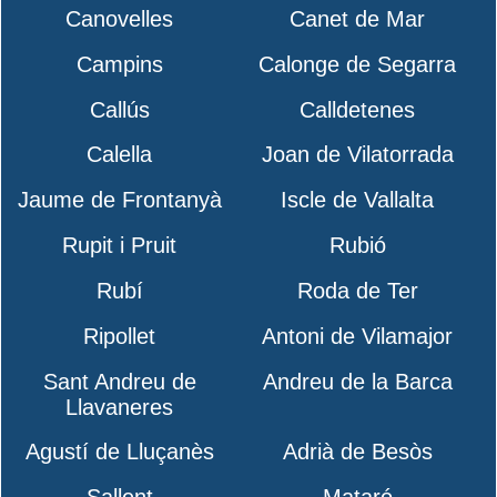
Canovelles
Canet de Mar
Campins
Calonge de Segarra
Callús
Calldetenes
Calella
Joan de Vilatorrada
Jaume de Frontanyà
Iscle de Vallalta
Rupit i Pruit
Rubió
Rubí
Roda de Ter
Ripollet
Antoni de Vilamajor
Sant Andreu de
Andreu de la Barca
Llavaneres
Agustí de Lluçanès
Adrià de Besòs