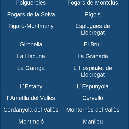
Folgueroles
Fogars de Montclús
Fogars de la Selva
Fígols
Figaró-Montmany
Esplugues de
Llobregat
Gironella
El Brull
La Llacuna
La Granada
La Garriga
L´Hospitalet de
Llobregat
L´Estany
L´Espunyola
l´Ametlla del Vallès
Cervelló
Cerdanyola del Vallès
Montornès del Vallès
Montmeló
Manlleu