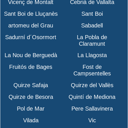
Vicenç de Montalt
Cebrià de Vallalta
Sant Boi de Lluçanès
Sant Boi
artomeu del Grau
Sabadell
Sadurní d´Osormort
La Pobla de
Claramunt
La Nou de Berguedà
La Llagosta
Fruitós de Bages
Fost de
Campsentelles
Quirze Safaja
Quirze del Vallès
Quirze de Besora
Quintí de Mediona
Pol de Mar
Pere Sallavinera
Vilada
Vic