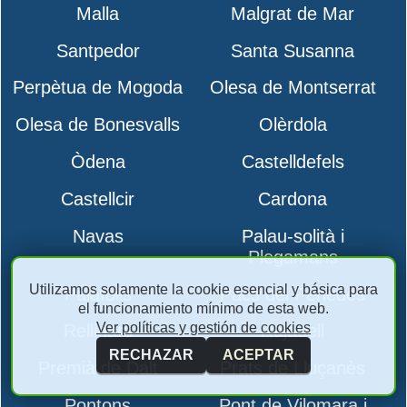
Malla
Malgrat de Mar
Santpedor
Santa Susanna
Perpètua de Mogoda
Olesa de Montserrat
Olesa de Bonesvalls
Olèrdola
Òdena
Castelldefels
Castellcir
Cardona
Navas
Palau-solità i
Plegamans
Utilizamos solamente la cookie esencial y básica para
Palafolls
Pacs del Penedès
el funcionamiento mínimo de esta web.
Ver políticas y gestión de cookies
Rellinars
Rajadell
RECHAZAR
ACEPTAR
Premià de Dalt
Prats de Lluçanès
Pontons
Pont de Vilomara i