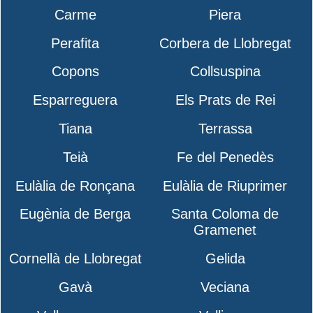
Carme
Piera
Perafita
Corbera de Llobregat
Copons
Collsuspina
Esparreguera
Els Prats de Rei
Tiana
Terrassa
Teià
Fe del Penedès
Eulàlia de Ronçana
Eulàlia de Riuprimer
Eugènia de Berga
Santa Coloma de
Gramenet
Cornellà de Llobregat
Gelida
Gavà
Veciana