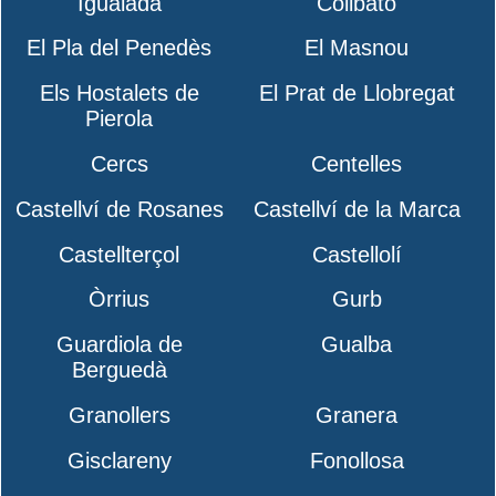
Igualada
Collbató
El Pla del Penedès
El Masnou
Els Hostalets de
El Prat de Llobregat
Pierola
Cercs
Centelles
Castellví de Rosanes
Castellví de la Marca
Castellterçol
Castellolí
Òrrius
Gurb
Guardiola de
Gualba
Berguedà
Granollers
Granera
Gisclareny
Fonollosa