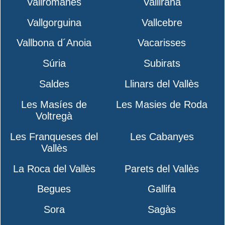
Vallromanes
Vallirana
Vallgorguina
Vallcebre
Vallbona d´Anoia
Vacarisses
Súria
Subirats
Saldes
Llinars del Vallès
Les Masíes de
Les Masies de Roda
Voltregà
Les Franqueses del
Les Cabanyes
Vallès
La Roca del Vallès
Parets del Vallès
Begues
Gallifa
Sora
Sagàs