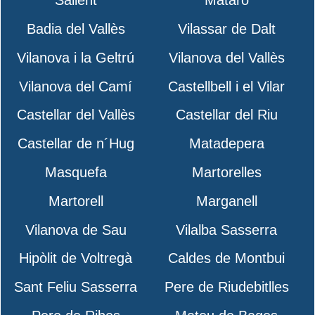
Sallent
Mataró
Badia del Vallès
Vilassar de Dalt
Vilanova i la Geltrú
Vilanova del Vallès
Vilanova del Camí
Castellbell i el Vilar
Castellar del Vallès
Castellar del Riu
Castellar de n´Hug
Matadepera
Masquefa
Martorelles
Martorell
Marganell
Vilanova de Sau
Vilalba Sasserra
Hipòlit de Voltregà
Caldes de Montbui
Sant Feliu Sasserra
Pere de Riudebitlles