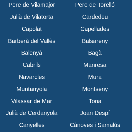
Pere de Vilamajor
Pere de Torelló
Julià de Vilatorta
Cardedeu
Capolat
Capellades
Barberà del Vallès
Balsareny
Balenyà
Bagà
Cabrils
Manresa
Navarcles
Mura
Muntanyola
Montseny
Vilassar de Mar
Tona
Julià de Cerdanyola
Joan Despí
Canyelles
Cànoves i Samalús