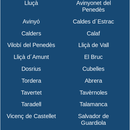
Lluçà
Avinyonet del
Penedès
Avinyó
Caldes d´Estrac
Calders
Calaf
Vilobí del Penedès
Lliçà de Vall
Lliçà d´Amunt
El Bruc
Dosrius
Cubelles
Tordera
Abrera
Tavertet
Tavèrnoles
Taradell
Talamanca
Vicenç de Castellet
Salvador de
Guardiola