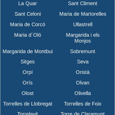
La Quar
Sant Climent
Sant Celoni
Maria de Martorelles
Maria de Corcó
Ullastrell
Maria d´Oló
Margarida i els
Monjos
Margarida de Montbui
Sobremunt
Sitges
Seva
Orpí
Oristà
Orís
Olvan
Olost
Olivella
Torrelles de Llobregat
Torrelles de Foix
Torrelavit
Torre de Claramunt