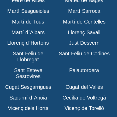
Pere de Ribes
Mateu de Bages
Martí Sesgueioles
Martí Sarroca
Martí de Tous
Martí de Centelles
Martí d´Albars
Llorenç Savall
Llorenç d´Hortons
Just Desvern
Sant Feliu de
Sant Feliu de Codines
Llobregat
Sant Esteve
Palautordera
Sesrovires
Cugat Sesgarrigues
Cugat del Vallès
Sadurní d´Anoia
Cecília de Voltregà
Vicenç dels Horts
Vicenç de Torelló