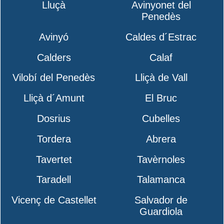
Lluçà
Avinyonet del
Penedès
Avinyó
Caldes d´Estrac
Calders
Calaf
Vilobí del Penedès
Lliçà de Vall
Lliçà d´Amunt
El Bruc
Dosrius
Cubelles
Tordera
Abrera
Tavertet
Tavèrnoles
Taradell
Talamanca
Vicenç de Castellet
Salvador de
Guardiola