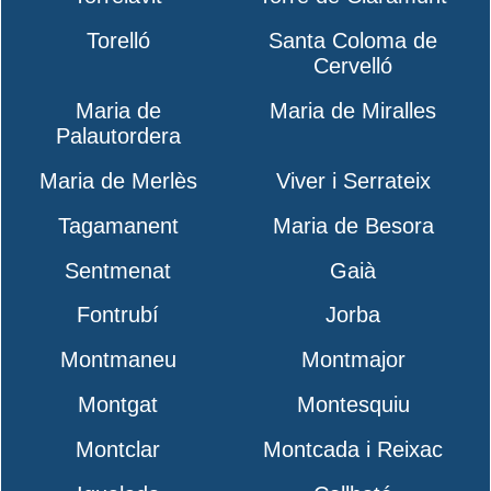
Torelló
Santa Coloma de
Cervelló
Maria de
Maria de Miralles
Palautordera
Maria de Merlès
Viver i Serrateix
Tagamanent
Maria de Besora
Sentmenat
Gaià
Fontrubí
Jorba
Montmaneu
Montmajor
Montgat
Montesquiu
Montclar
Montcada i Reixac