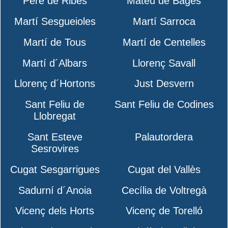
Pere de Ribes
Mateu de Bages
Martí Sesgueioles
Martí Sarroca
Martí de Tous
Martí de Centelles
Martí d´Albars
Llorenç Savall
Llorenç d´Hortons
Just Desvern
Sant Feliu de
Sant Feliu de Codines
Llobregat
Sant Esteve
Palautordera
Sesrovires
Cugat Sesgarrigues
Cugat del Vallès
Sadurní d´Anoia
Cecília de Voltregà
Vicenç dels Horts
Vicenç de Torelló