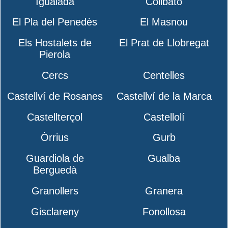
Igualada
Collbató
El Pla del Penedès
El Masnou
Els Hostalets de
El Prat de Llobregat
Pierola
Cercs
Centelles
Castellví de Rosanes
Castellví de la Marca
Castellterçol
Castellolí
Òrrius
Gurb
Guardiola de
Gualba
Berguedà
Granollers
Granera
Gisclareny
Fonollosa