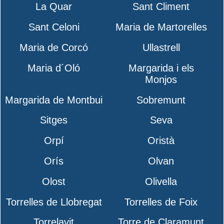
La Quar
Sant Climent
Sant Celoni
Maria de Martorelles
Maria de Corcó
Ullastrell
Maria d´Oló
Margarida i els
Monjos
Margarida de Montbui
Sobremunt
Sitges
Seva
Orpí
Oristà
Orís
Olvan
Olost
Olivella
Torrelles de Llobregat
Torrelles de Foix
Torrelavit
Torre de Claramunt