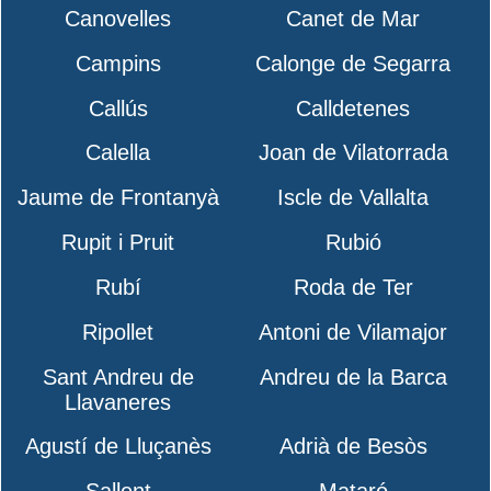
Canovelles
Canet de Mar
Campins
Calonge de Segarra
Callús
Calldetenes
Calella
Joan de Vilatorrada
Jaume de Frontanyà
Iscle de Vallalta
Rupit i Pruit
Rubió
Rubí
Roda de Ter
Ripollet
Antoni de Vilamajor
Sant Andreu de
Andreu de la Barca
Llavaneres
Agustí de Lluçanès
Adrià de Besòs