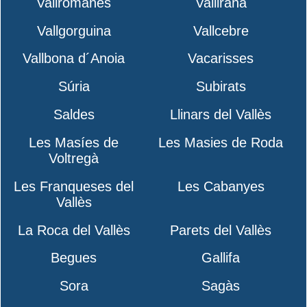
Vallromanes
Vallirana
Vallgorguina
Vallcebre
Vallbona d´Anoia
Vacarisses
Súria
Subirats
Saldes
Llinars del Vallès
Les Masíes de
Les Masies de Roda
Voltregà
Les Franqueses del
Les Cabanyes
Vallès
La Roca del Vallès
Parets del Vallès
Begues
Gallifa
Sora
Sagàs