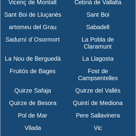
Vicenç de Montalt
Cebrià de Vallalta
Sant Boi de Lluçanès
Sant Boi
artomeu del Grau
Sabadell
Sadurní d´Osormort
La Pobla de
Claramunt
La Nou de Berguedà
La Llagosta
Fruitós de Bages
Fost de
Campsentelles
Quirze Safaja
Quirze del Vallès
Quirze de Besora
Quintí de Mediona
Pol de Mar
Pere Sallavinera
Vilada
Vic