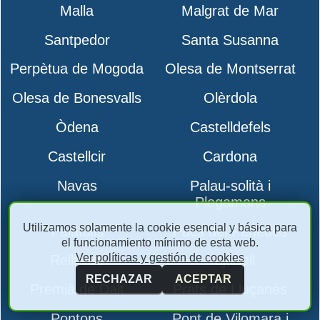
Malla
Malgrat de Mar
Santpedor
Santa Susanna
Perpètua de Mogoda
Olesa de Montserrat
Olesa de Bonesvalls
Olèrdola
Òdena
Castelldefels
Castellcir
Cardona
Navas
Palau-solità i
Plegamans
Utilizamos solamente la cookie esencial y básica para
Palafolls
Pacs del Penedès
el funcionamiento mínimo de esta web.
Ver políticas y gestión de cookies
Rellinars
Rajadell
RECHAZAR
ACEPTAR
Premià de Dalt
Prats de Lluçanès
Pontons
Pont de Vilomara i