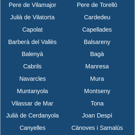
Pere de Vilamajor
Pere de Torelló
Julià de Vilatorta
Cardedeu
Capolat
Capellades
Barberà del Vallès
Balsareny
Balenyà
Bagà
Cabrils
Manresa
Navarcles
Mura
Muntanyola
Montseny
Vilassar de Mar
Tona
Julià de Cerdanyola
Joan Despí
Canyelles
Cànoves i Samalús