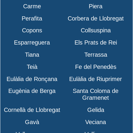
Carme
Piera
Perafita
Corbera de Llobregat
Copons
Collsuspina
Esparreguera
Els Prats de Rei
Tiana
Terrassa
Teià
Fe del Penedès
Eulàlia de Ronçana
Eulàlia de Riuprimer
Eugènia de Berga
Santa Coloma de
Gramenet
Cornellà de Llobregat
Gelida
Gavà
Veciana