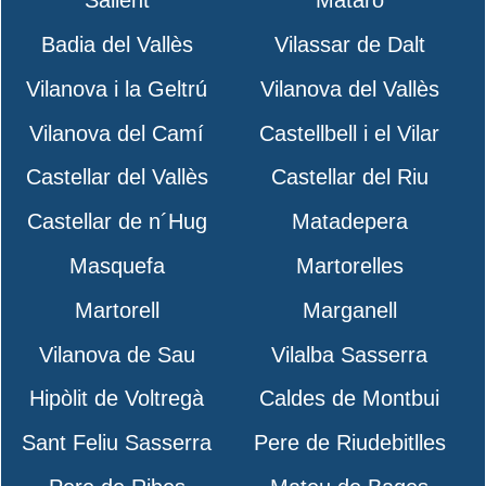
Sallent
Mataró
Badia del Vallès
Vilassar de Dalt
Vilanova i la Geltrú
Vilanova del Vallès
Vilanova del Camí
Castellbell i el Vilar
Castellar del Vallès
Castellar del Riu
Castellar de n´Hug
Matadepera
Masquefa
Martorelles
Martorell
Marganell
Vilanova de Sau
Vilalba Sasserra
Hipòlit de Voltregà
Caldes de Montbui
Sant Feliu Sasserra
Pere de Riudebitlles