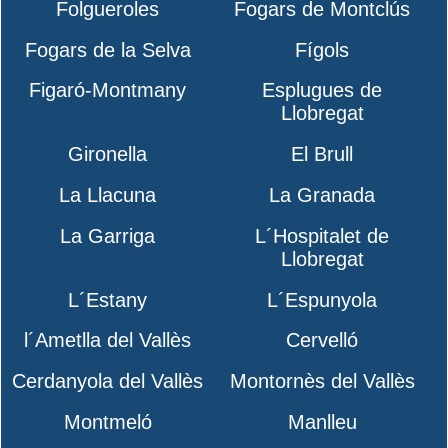
Folgueroles
Fogars de Montclús
Fogars de la Selva
Fígols
Figaró-Montmany
Esplugues de
Llobregat
Gironella
El Brull
La Llacuna
La Granada
La Garriga
L´Hospitalet de
Llobregat
L´Estany
L´Espunyola
l´Ametlla del Vallès
Cervelló
Cerdanyola del Vallès
Montornès del Vallès
Montmeló
Manlleu