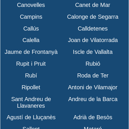
Canovelles
Canet de Mar
Campins
Calonge de Segarra
Callús
Calldetenes
Calella
Joan de Vilatorrada
Jaume de Frontanyà
Iscle de Vallalta
Rupit i Pruit
Rubió
Rubí
Roda de Ter
Ripollet
Antoni de Vilamajor
Sant Andreu de
Andreu de la Barca
Llavaneres
Agustí de Lluçanès
Adrià de Besòs