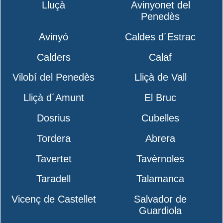
Lluçà
Avinyonet del
Penedès
Avinyó
Caldes d´Estrac
Calders
Calaf
Vilobí del Penedès
Lliçà de Vall
Lliçà d´Amunt
El Bruc
Dosrius
Cubelles
Tordera
Abrera
Tavertet
Tavèrnoles
Taradell
Talamanca
Vicenç de Castellet
Salvador de
Guardiola