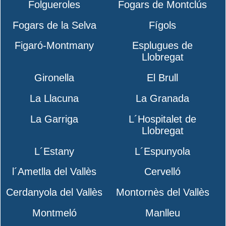
Folgueroles
Fogars de Montclús
Fogars de la Selva
Fígols
Figaró-Montmany
Esplugues de
Llobregat
Gironella
El Brull
La Llacuna
La Granada
La Garriga
L´Hospitalet de
Llobregat
L´Estany
L´Espunyola
l´Ametlla del Vallès
Cervelló
Cerdanyola del Vallès
Montornès del Vallès
Montmeló
Manlleu