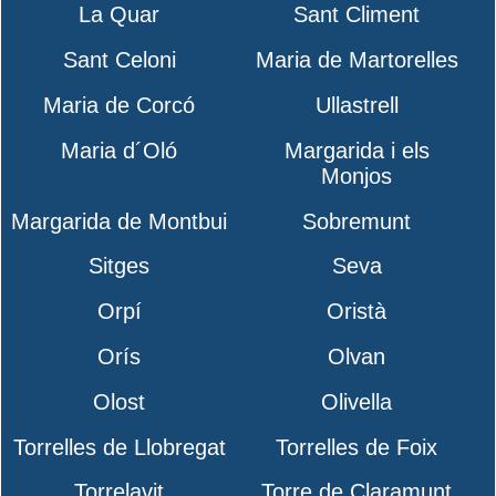
La Quar
Sant Climent
Sant Celoni
Maria de Martorelles
Maria de Corcó
Ullastrell
Maria d´Oló
Margarida i els
Monjos
Margarida de Montbui
Sobremunt
Sitges
Seva
Orpí
Oristà
Orís
Olvan
Olost
Olivella
Torrelles de Llobregat
Torrelles de Foix
Torrelavit
Torre de Claramunt