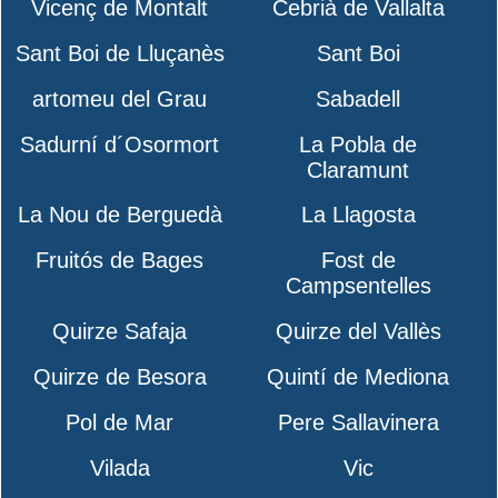
Vicenç de Montalt
Cebrià de Vallalta
Sant Boi de Lluçanès
Sant Boi
artomeu del Grau
Sabadell
Sadurní d´Osormort
La Pobla de
Claramunt
La Nou de Berguedà
La Llagosta
Fruitós de Bages
Fost de
Campsentelles
Quirze Safaja
Quirze del Vallès
Quirze de Besora
Quintí de Mediona
Pol de Mar
Pere Sallavinera
Vilada
Vic