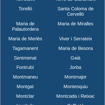
Torelló
Santa Coloma de
Cervelló
Maria de
Maria de Miralles
Palautordera
Maria de Merlès
Viver i Serrateix
Tagamanent
Maria de Besora
Sentmenat
Gaià
Fontrubí
Jorba
Montmaneu
Montmajor
Montgat
Montesquiu
Montclar
Montcada i Reixac