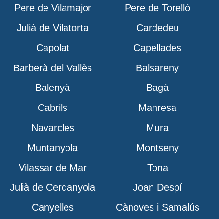
Pere de Vilamajor
Pere de Torelló
Julià de Vilatorta
Cardedeu
Capolat
Capellades
Barberà del Vallès
Balsareny
Balenyà
Bagà
Cabrils
Manresa
Navarcles
Mura
Muntanyola
Montseny
Vilassar de Mar
Tona
Julià de Cerdanyola
Joan Despí
Canyelles
Cànoves i Samalús