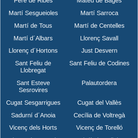
Pere de Ribes
Mateu de Bages
Martí Sesgueioles
Martí Sarroca
Martí de Tous
Martí de Centelles
Martí d´Albars
Llorenç Savall
Llorenç d´Hortons
Just Desvern
Sant Feliu de
Sant Feliu de Codines
Llobregat
Sant Esteve
Palautordera
Sesrovires
Cugat Sesgarrigues
Cugat del Vallès
Sadurní d´Anoia
Cecília de Voltregà
Vicenç dels Horts
Vicenç de Torelló