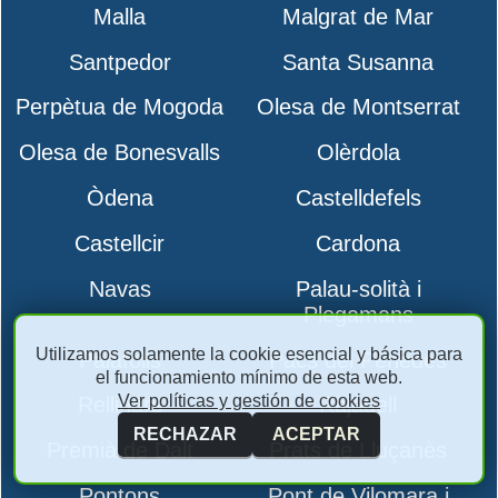
Malla
Malgrat de Mar
Santpedor
Santa Susanna
Perpètua de Mogoda
Olesa de Montserrat
Olesa de Bonesvalls
Olèrdola
Òdena
Castelldefels
Castellcir
Cardona
Navas
Palau-solità i
Plegamans
Utilizamos solamente la cookie esencial y básica para
Palafolls
Pacs del Penedès
el funcionamiento mínimo de esta web.
Ver políticas y gestión de cookies
Rellinars
Rajadell
RECHAZAR
ACEPTAR
Premià de Dalt
Prats de Lluçanès
Pontons
Pont de Vilomara i