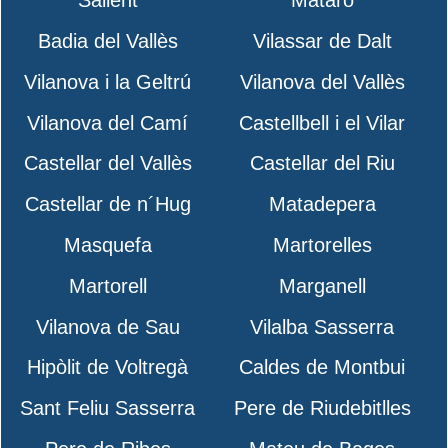
Sallent
Mataró
Badia del Vallès
Vilassar de Dalt
Vilanova i la Geltrú
Vilanova del Vallès
Vilanova del Camí
Castellbell i el Vilar
Castellar del Vallès
Castellar del Riu
Castellar de n´Hug
Matadepera
Masquefa
Martorelles
Martorell
Marganell
Vilanova de Sau
Vilalba Sasserra
Hipòlit de Voltregà
Caldes de Montbui
Sant Feliu Sasserra
Pere de Riudebitlles