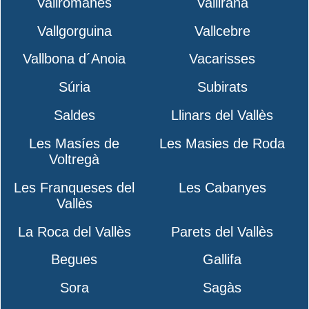
Vallromanes
Vallirana
Vallgorguina
Vallcebre
Vallbona d´Anoia
Vacarisses
Súria
Subirats
Saldes
Llinars del Vallès
Les Masíes de
Les Masies de Roda
Voltregà
Les Franqueses del
Les Cabanyes
Vallès
La Roca del Vallès
Parets del Vallès
Begues
Gallifa
Sora
Sagàs