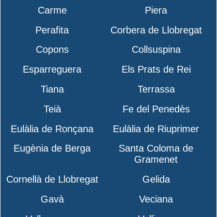
Carme
Piera
Perafita
Corbera de Llobregat
Copons
Collsuspina
Esparreguera
Els Prats de Rei
Tiana
Terrassa
Teià
Fe del Penedès
Eulàlia de Ronçana
Eulàlia de Riuprimer
Eugènia de Berga
Santa Coloma de
Gramenet
Cornellà de Llobregat
Gelida
Gavà
Veciana