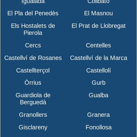
Igualada
Collbató
El Pla del Penedès
El Masnou
Els Hostalets de
El Prat de Llobregat
Pierola
Cercs
Centelles
Castellví de Rosanes
Castellví de la Marca
Castellterçol
Castellolí
Òrrius
Gurb
Guardiola de
Gualba
Berguedà
Granollers
Granera
Gisclareny
Fonollosa