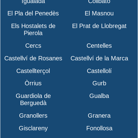
Igualada
Collbató
El Pla del Penedès
El Masnou
Els Hostalets de
El Prat de Llobregat
Pierola
Cercs
Centelles
Castellví de Rosanes
Castellví de la Marca
Castellterçol
Castellolí
Òrrius
Gurb
Guardiola de
Gualba
Berguedà
Granollers
Granera
Gisclareny
Fonollosa