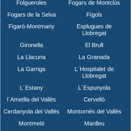
Folgueroles
Fogars de Montclús
Fogars de la Selva
Fígols
Figaró-Montmany
Esplugues de
Llobregat
Gironella
El Brull
La Llacuna
La Granada
La Garriga
L´Hospitalet de
Llobregat
L´Estany
L´Espunyola
l´Ametlla del Vallès
Cervelló
Cerdanyola del Vallès
Montornès del Vallès
Montmeló
Manlleu