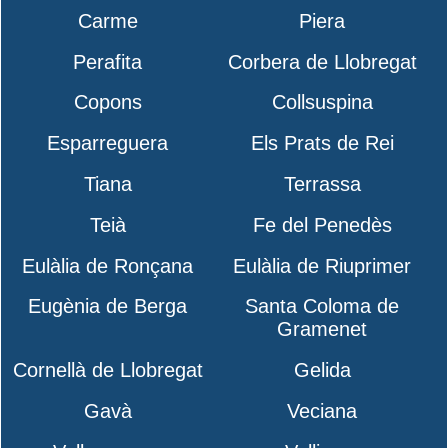
Carme
Piera
Perafita
Corbera de Llobregat
Copons
Collsuspina
Esparreguera
Els Prats de Rei
Tiana
Terrassa
Teià
Fe del Penedès
Eulàlia de Ronçana
Eulàlia de Riuprimer
Eugènia de Berga
Santa Coloma de
Gramenet
Cornellà de Llobregat
Gelida
Gavà
Veciana