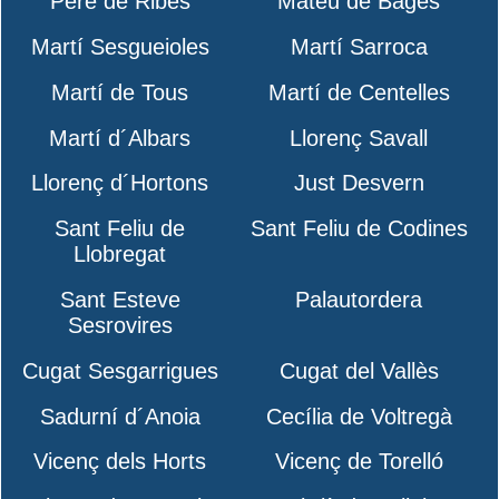
Pere de Ribes
Mateu de Bages
Martí Sesgueioles
Martí Sarroca
Martí de Tous
Martí de Centelles
Martí d´Albars
Llorenç Savall
Llorenç d´Hortons
Just Desvern
Sant Feliu de
Sant Feliu de Codines
Llobregat
Sant Esteve
Palautordera
Sesrovires
Cugat Sesgarrigues
Cugat del Vallès
Sadurní d´Anoia
Cecília de Voltregà
Vicenç dels Horts
Vicenç de Torelló