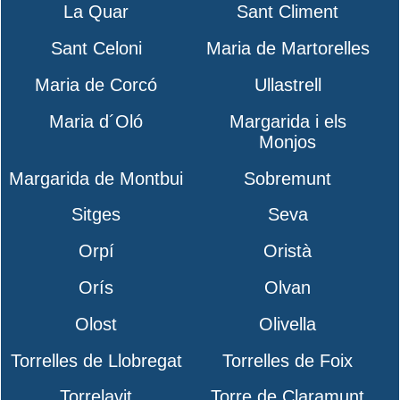
La Quar
Sant Climent
Sant Celoni
Maria de Martorelles
Maria de Corcó
Ullastrell
Maria d´Oló
Margarida i els
Monjos
Margarida de Montbui
Sobremunt
Sitges
Seva
Orpí
Oristà
Orís
Olvan
Olost
Olivella
Torrelles de Llobregat
Torrelles de Foix
Torrelavit
Torre de Claramunt