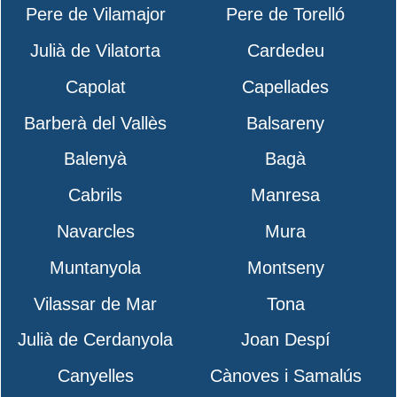
Pere de Vilamajor
Pere de Torelló
Julià de Vilatorta
Cardedeu
Capolat
Capellades
Barberà del Vallès
Balsareny
Balenyà
Bagà
Cabrils
Manresa
Navarcles
Mura
Muntanyola
Montseny
Vilassar de Mar
Tona
Julià de Cerdanyola
Joan Despí
Canyelles
Cànoves i Samalús