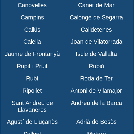
Canovelles
Canet de Mar
Campins
Calonge de Segarra
Callús
Calldetenes
Calella
Joan de Vilatorrada
Jaume de Frontanyà
Iscle de Vallalta
Rupit i Pruit
Rubió
Rubí
Roda de Ter
Ripollet
Antoni de Vilamajor
Sant Andreu de
Andreu de la Barca
Llavaneres
Agustí de Lluçanès
Adrià de Besòs