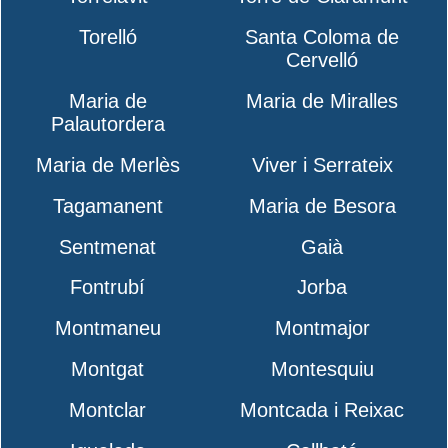
Torelló
Santa Coloma de
Cervelló
Maria de
Maria de Miralles
Palautordera
Maria de Merlès
Viver i Serrateix
Tagamanent
Maria de Besora
Sentmenat
Gaià
Fontrubí
Jorba
Montmaneu
Montmajor
Montgat
Montesquiu
Montclar
Montcada i Reixac