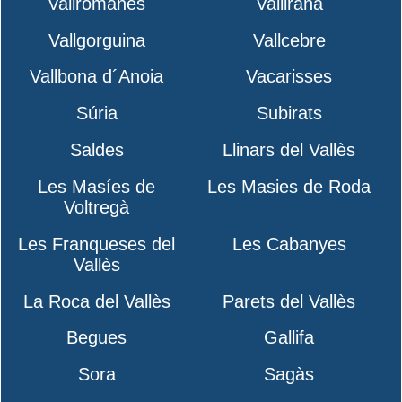
Vallromanes
Vallirana
Vallgorguina
Vallcebre
Vallbona d´Anoia
Vacarisses
Súria
Subirats
Saldes
Llinars del Vallès
Les Masíes de
Les Masies de Roda
Voltregà
Les Franqueses del
Les Cabanyes
Vallès
La Roca del Vallès
Parets del Vallès
Begues
Gallifa
Sora
Sagàs