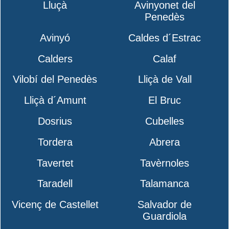
Lluçà
Avinyonet del
Penedès
Avinyó
Caldes d´Estrac
Calders
Calaf
Vilobí del Penedès
Lliçà de Vall
Lliçà d´Amunt
El Bruc
Dosrius
Cubelles
Tordera
Abrera
Tavertet
Tavèrnoles
Taradell
Talamanca
Vicenç de Castellet
Salvador de
Guardiola