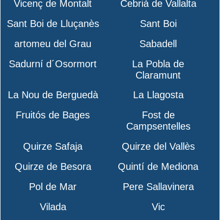
Vicenç de Montalt
Cebrià de Vallalta
Sant Boi de Lluçanès
Sant Boi
artomeu del Grau
Sabadell
Sadurní d´Osormort
La Pobla de
Claramunt
La Nou de Berguedà
La Llagosta
Fruitós de Bages
Fost de
Campsentelles
Quirze Safaja
Quirze del Vallès
Quirze de Besora
Quintí de Mediona
Pol de Mar
Pere Sallavinera
Vilada
Vic