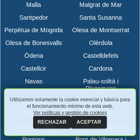
Malla
Malgrat de Mar
Santpedor
Santa Susanna
Perpètua de Mogoda
Olesa de Montserrat
Olesa de Bonesvalls
Olèrdola
Òdena
Castelldefels
Castellcir
Cardona
Navas
Palau-solità i
Plegamans
Utilizamos solamente la cookie esencial y básica para
Palafolls
Pacs del Penedès
el funcionamiento mínimo de esta web.
Ver políticas y gestión de cookies
Rellinars
Rajadell
RECHAZAR
ACEPTAR
Premià de Dalt
Prats de Lluçanès
Pontons
Pont de Vilomara i