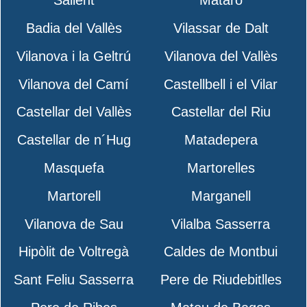
Sallent
Mataró
Badia del Vallès
Vilassar de Dalt
Vilanova i la Geltrú
Vilanova del Vallès
Vilanova del Camí
Castellbell i el Vilar
Castellar del Vallès
Castellar del Riu
Castellar de n´Hug
Matadepera
Masquefa
Martorelles
Martorell
Marganell
Vilanova de Sau
Vilalba Sasserra
Hipòlit de Voltregà
Caldes de Montbui
Sant Feliu Sasserra
Pere de Riudebitlles