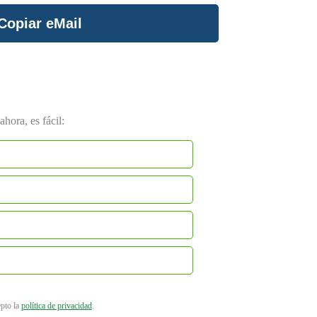
Copiar eMail
hora, es fácil:
epto la
política de privacidad
.