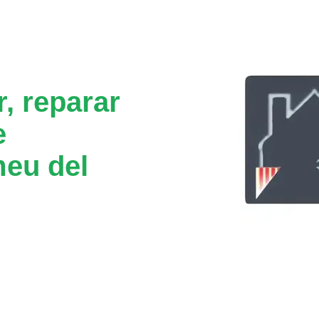
, reparar
e
meu del