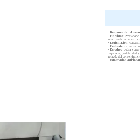
·
Responsable del trata
·
Finalidad
: gestionar e
relacionada con nuestros 
·
Legitimación
: consenti
·
Destinatarios
: no se ce
·
Derechos
: podrá ejercer
supresión, portabilidad y
retirada del consentimien
·
Información adicional