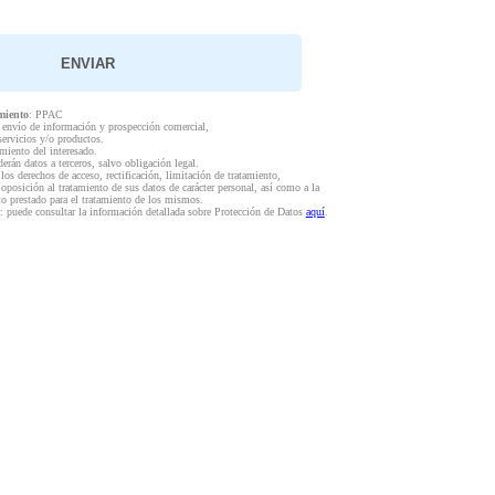
miento
: PPAC
l envío de información y prospección comercial,
servicios y/o productos.
miento del interesado.
derán datos a terceros, salvo obligación legal.
 los derechos de acceso, rectificación, limitación de tratamiento,
 oposición al tratamiento de sus datos de carácter personal, así como a la
to prestado para el tratamiento de los mismos.
: puede consultar la información detallada sobre Protección de Datos
aquí
.