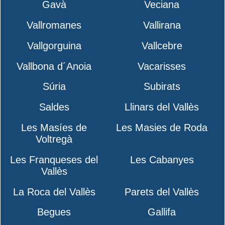
Gavà
Veciana
Vallromanes
Vallirana
Vallgorguina
Vallcebre
Vallbona d´Anoia
Vacarisses
Súria
Subirats
Saldes
Llinars del Vallès
Les Masíes de
Les Masies de Roda
Voltregà
Les Franqueses del
Les Cabanyes
Vallès
La Roca del Vallès
Parets del Vallès
Begues
Gallifa