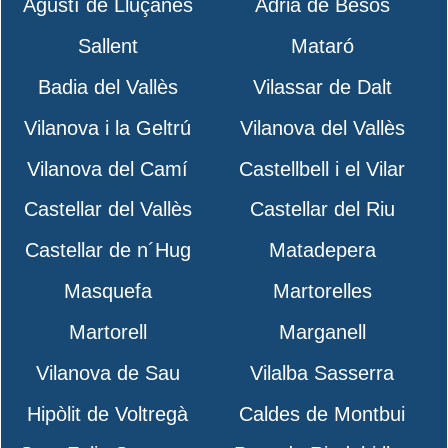
Agustí de Lluçanès
Adrià de Besòs
Sallent
Mataró
Badia del Vallès
Vilassar de Dalt
Vilanova i la Geltrú
Vilanova del Vallès
Vilanova del Camí
Castellbell i el Vilar
Castellar del Vallès
Castellar del Riu
Castellar de n´Hug
Matadepera
Masquefa
Martorelles
Martorell
Marganell
Vilanova de Sau
Vilalba Sasserra
Hipòlit de Voltregà
Caldes de Montbui