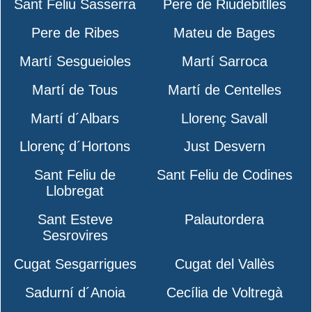
Sant Feliu Sasserra
Pere de Riudebitlles
Pere de Ribes
Mateu de Bages
Martí Sesgueioles
Martí Sarroca
Martí de Tous
Martí de Centelles
Martí d´Albars
Llorenç Savall
Llorenç d´Hortons
Just Desvern
Sant Feliu de
Sant Feliu de Codines
Llobregat
Sant Esteve
Palautordera
Sesrovires
Cugat Sesgarrigues
Cugat del Vallès
Sadurní d´Anoia
Cecília de Voltregà