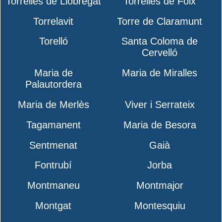
Torrelles de Llobregat
Torrelles de Foix
Torrelavit
Torre de Claramunt
Torelló
Santa Coloma de
Cervelló
Maria de
Maria de Miralles
Palautordera
Maria de Merlès
Viver i Serrateix
Tagamanent
Maria de Besora
Sentmenat
Gaià
Fontrubí
Jorba
Montmaneu
Montmajor
Montgat
Montesquiu