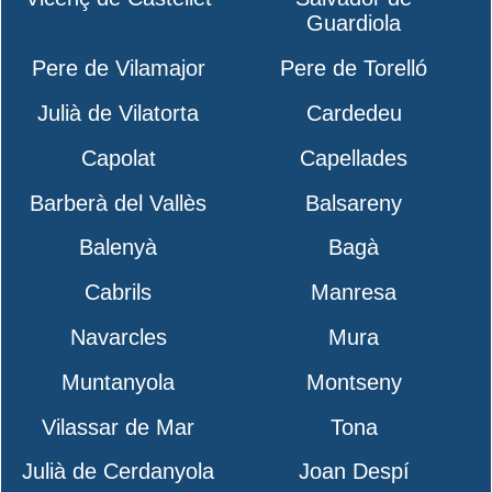
Guardiola
Pere de Vilamajor
Pere de Torelló
Julià de Vilatorta
Cardedeu
Capolat
Capellades
Barberà del Vallès
Balsareny
Balenyà
Bagà
Cabrils
Manresa
Navarcles
Mura
Muntanyola
Montseny
Vilassar de Mar
Tona
Julià de Cerdanyola
Joan Despí