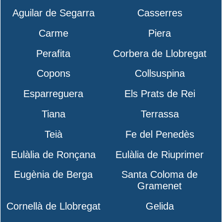
Aguilar de Segarra
Casserres
Carme
Piera
Perafita
Corbera de Llobregat
Copons
Collsuspina
Esparreguera
Els Prats de Rei
Tiana
Terrassa
Teià
Fe del Penedès
Eulàlia de Ronçana
Eulàlia de Riuprimer
Eugènia de Berga
Santa Coloma de
Gramenet
Cornellà de Llobregat
Gelida