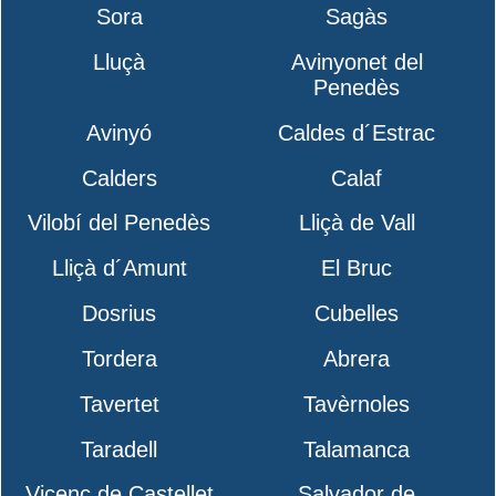
Sora
Sagàs
Lluçà
Avinyonet del
Penedès
Avinyó
Caldes d´Estrac
Calders
Calaf
Vilobí del Penedès
Lliçà de Vall
Lliçà d´Amunt
El Bruc
Dosrius
Cubelles
Tordera
Abrera
Tavertet
Tavèrnoles
Taradell
Talamanca
Vicenç de Castellet
Salvador de