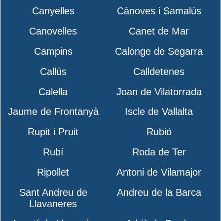
Canyelles
Cànoves i Samalús
Canovelles
Canet de Mar
Campins
Calonge de Segarra
Callús
Calldetenes
Calella
Joan de Vilatorrada
Jaume de Frontanyà
Iscle de Vallalta
Rupit i Pruit
Rubió
Rubí
Roda de Ter
Ripollet
Antoni de Vilamajor
Sant Andreu de
Andreu de la Barca
Llavaneres