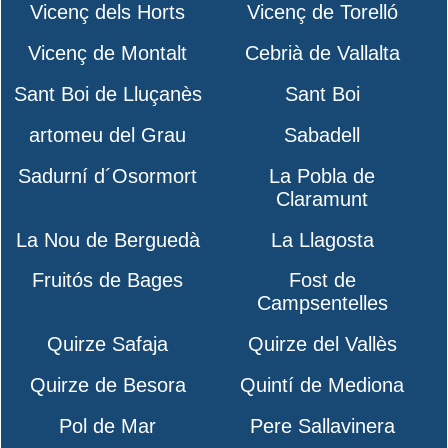
Vicenç dels Horts
Vicenç de Torelló
Vicenç de Montalt
Cebrià de Vallalta
Sant Boi de Lluçanès
Sant Boi
artomeu del Grau
Sabadell
Sadurní d´Osormort
La Pobla de
Claramunt
La Nou de Berguedà
La Llagosta
Fruitós de Bages
Fost de
Campsentelles
Quirze Safaja
Quirze del Vallès
Quirze de Besora
Quintí de Mediona
Pol de Mar
Pere Sallavinera