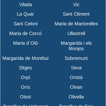
Vilada
Vic
La Quar
Sant Climent
Sant Celoni
Maria de Martorelles
Maria de Corcó
Ullastrell
Maria d´Oló
Margarida i els
Monjos
Margarida de Montbui
Sobremunt
Sitges
Seva
Orpí
Oristà
Orís
Olvan
Olost
Olivella