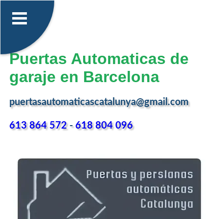
Puertas Automaticas de
garaje en Barcelona
puertasautomaticascatalunya@gmail.com
613 864 572
-
618 804 096