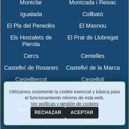
Montclar
Montcada i Reixac
Igualada
Collbató
El Pla del Penedès
El Masnou
Els Hostalets de
El Prat de Llobregat
Pierola
Cercs
Centelles
Castellví de Rosanes
Castellví de la Marca
Castellterçol
Castellolí
Òrrius
Gurb
Utilizamos solamente la cookie esencial y básica para
el funcionamiento mínimo de esta web.
Guardiola de
Gualba
Ver políticas y gestión de cookies
Berguedà
RECHAZAR
ACEPTAR
Granollers
Granera